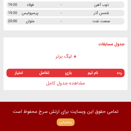
ذوب آهن
-
فولاد
19:30
شمس آذر
-
پرسپولیس
19:30
صنعت نفت
-
ملوان
20:00
جدول مسابقات
لیگ برتر
رده
نام تیم
بازی
تفاضل
امتیاز
مشاهده جدول کامل
تمامی حقوق این وبسایت برای ارتش سرخ محفوظ است
پشتیبانی