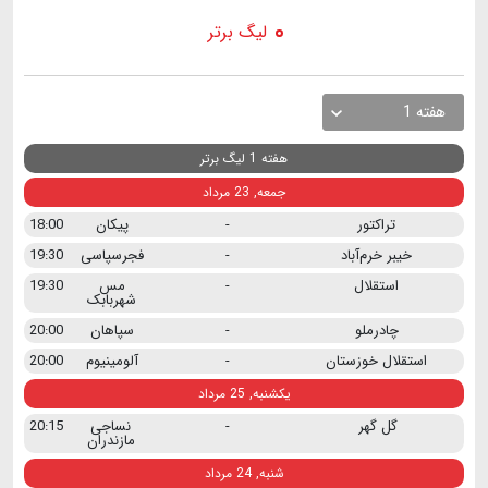
لیگ برتر
هفته 1
هفته 1 لیگ برتر
جمعه, 23 مرداد
تراکتور
-
پیکان
18:00
خیبر خرم‌آباد
-
فجرسپاسی
19:30
استقلال
-
مس
19:30
شهربابک
چادرملو
-
سپاهان
20:00
استقلال خوزستان
-
آلومینیوم
20:00
یکشنبه, 25 مرداد
گل گهر
-
نساجی
20:15
مازندران
شنبه, 24 مرداد