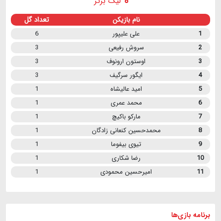
لیگ برتر
نام بازیکن
تعداد گل
1
علی علیپور
6
2
سروش رفیعی
3
3
اوستون ارونوف
3
4
ایگور سرگیف
3
5
امید عالیشاه
1
6
محمد عمری
1
7
مارکو باکیچ
1
8
محمدحسین کنعانی زادگان
1
9
تیوی بیفوما
1
10
رضا شکاری
1
11
امیرحسین محمودی
1
برنامه
بازی ها