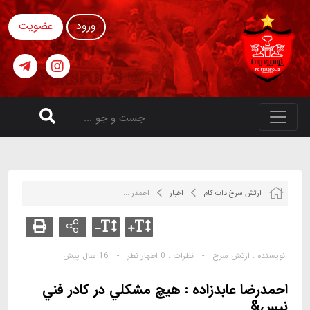
ورود
عضویت
ارتش سرخ دات کام
اخبار
احمدر ...
نویسنده :
ارتش سرخ
-
نظرات :
0 اظهار نظر
-
16 سال پیش
احمدرضا عابدزاده : هيچ مشكلي در كادر فني
نيس&