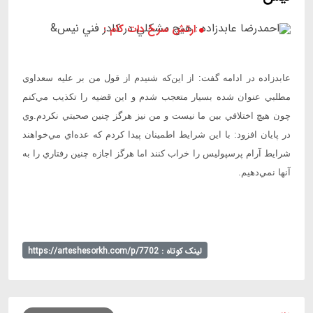
ارتش سرخ دات کام :
عابدزاده در ادامه گفت: از اين‌كه شنيدم از قول من بر عليه سعداوي
مطلبي عنوان شده بسيار متعجب شدم و اين قضيه را تكذيب مي‌كنم
چون هيچ اختلافي بين ما نيست و من نيز هرگز چنين صحبتي نكردم.وي
در پايان افزود: با اين شرايط اطمينان پيدا كردم كه عده‌اي مي‌خواهند
شرايط آرام پرسپوليس را خراب كنند اما هرگز اجازه چنين رفتاري را به
آنها نمي‌دهيم.
لینک کوتاه : https://arteshesorkh.com/p/7702