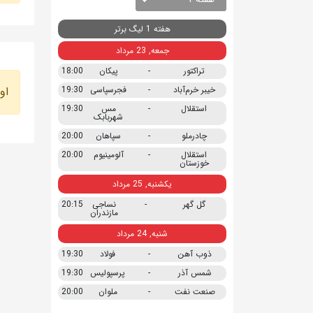
هفته 1 لیگ برتر
جمعه, 23 مرداد
تراکتور
-
پیکان
18:00
خیبر خرم‌آباد
-
فجرسپاسی
19:30
او
استقلال
-
مس
19:30
شهربابک
چادرملو
-
سپاهان
20:00
استقلال
-
آلومینیوم
20:00
خوزستان
یکشنبه, 25 مرداد
گل گهر
-
نساجی
20:15
مازندران
شنبه, 24 مرداد
ذوب آهن
-
فولاد
19:30
شمس آذر
-
پرسپولیس
19:30
صنعت نفت
-
ملوان
20:00