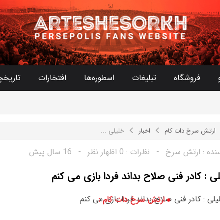
فروشگاه
تبلیغات
اسطوره‌ها
افتخارات
تاریخچ
ارتش سرخ دات کام
اخبار
خلیلی ...
نده :
ارتش سرخ
-
نظرات :
0 اظهار نظر
-
16 سال پیش
ی : کادر فنی صلاح بداند فردا بازی می کنم
ارتش سرخ دات کام :