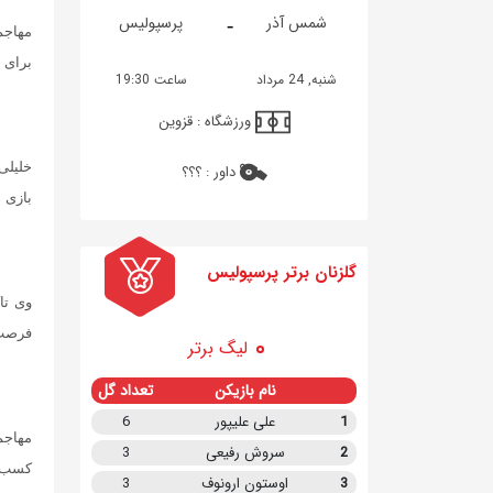
-
شمس آذر
پرسپولیس
مهاجم
برای 
شنبه, 24 مرداد
ساعت 19:30
ورزشگاه :
قزوین
خلیلی 
داور :
؟؟؟
بازی 
گلزنان برتر پرسپولیس
وی تا
فرصت 
لیگ برتر
نام بازیکن
تعداد گل
1
علی علیپور
6
مهاجم
2
سروش رفیعی
3
3
اوستون ارونوف
3