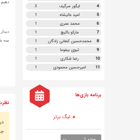
دهیم.
4
ایگور سرگیف
3
5
امید عالیشاه
1
6
محمد عمری
1
7
مارکو باکیچ
1
سه شن
8
محمدحسین کنعانی زادگان
1
9
تیوی بیفوما
1
10
رضا شکاری
1
11
امیرحسین محمودی
1
برنامه
بازی ها
نظرت
لیگ برتر
در
جه
هفته 1