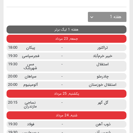
هفته 1
هفته 1 لیگ برتر
جمعه, 23 مرداد
تراکتور
-
پیکان
18:00
خیبر خرم‌آباد
-
فجرسپاسی
19:30
استقلال
-
مس
19:30
شهربابک
چادرملو
-
سپاهان
20:00
استقلال خوزستان
-
آلومینیوم
20:00
یکشنبه, 25 مرداد
گل گهر
-
نساجی
20:15
مازندران
شنبه, 24 مرداد
ذوب آهن
-
فولاد
19:30
شمس آذر
-
پرسپولیس
19:30