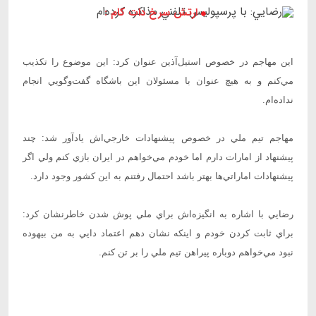
ارتش سرخ دات کام :
اين مهاجم در خصوص استيل‌آذين عنوان كرد: اين موضوع را تكذيب
مي‌كنم و به هيچ عنوان با مسئولان اين باشگاه گفت‌وگويي انجام
نداده‌ام.
مهاجم تيم ملي در خصوص پيشنهادات خارجي‌اش يادآور شد: چند
پيشنهاد از امارات دارم اما خودم مي‌خواهم در ايران بازي كنم ولي اگر
پيشنهادات اماراتي‌ها بهتر باشد احتمال رفتنم به اين كشور وجود دارد.
رضايي با اشاره به انگيزه‌اش براي ملي پوش شدن خاطرنشان كرد:
براي ثابت كردن خودم و اينكه نشان دهم اعتماد دايي به من بيهوده
نبود مي‌خواهم دوباره پيراهن تيم ملي را بر تن كنم.