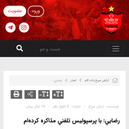
ورود
عضویت
ارتش سرخ دات کام
اخبار
رضايي ...
نویسنده :
ارتش سرخ
-
نظرات :
0 اظهار نظر
-
16 سال پیش
رضايي: با پرسپوليس تلفني مذاكره كرده‌ام