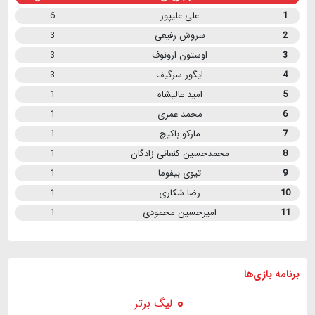
1
علی علیپور
6
2
سروش رفیعی
3
3
اوستون ارونوف
3
4
ایگور سرگیف
3
5
امید عالیشاه
1
6
محمد عمری
1
7
مارکو باکیچ
1
8
محمدحسین کنعانی زادگان
1
9
تیوی بیفوما
1
10
رضا شکاری
1
11
امیرحسین محمودی
1
برنامه
بازی ها
لیگ برتر