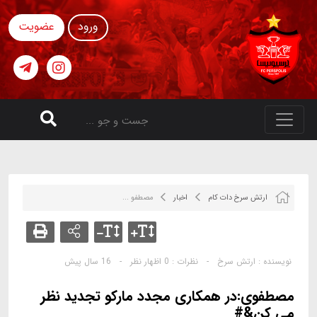
ورود
عضویت
ارتش سرخ دات کام
اخبار
مصطفو ...
نویسنده :
ارتش سرخ
-
نظرات :
0 اظهار نظر
-
16 سال پیش
مصطفوی:در همکاری مجدد مارکو تجدید نظر
می کن&#