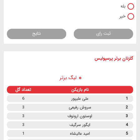
بله
خیر
ثبت رای
نتایج
گلزنان برتر پرسپولیس
لیگ برتر
نام بازیکن
تعداد گل
1
علی علیپور
6
2
سروش رفیعی
3
3
اوستون ارونوف
3
4
ایگور سرگیف
3
5
امید عالیشاه
1