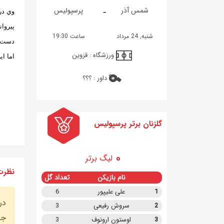
-
شمس آذر
پرسپولیس
وي در
پيروا
شنبه, 24 مرداد
ساعت 19:30
دست ب
ورزشگاه :
قزوین
اما ا
داور :
؟؟؟
گلزنان برتر پرسپولیس
لیگ برتر
نظرت
نام بازیکن
تعداد گل
1
علی علیپور
6
در
2
سروش رفیعی
3
جه
3
اوستون ارونوف
3