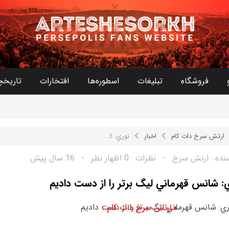
فروشگاه
تبلیغات
اسطوره‌ها
افتخارات
تاریخچ
ارتش سرخ دات کام
اخبار
نوري: ž ...
نده :
ارتش سرخ
-
نظرات :
0 اظهار نظر
-
16 سال پیش
: شانس قهرماني ليگ برتر را از دست داديم
ارتش سرخ دات کام :