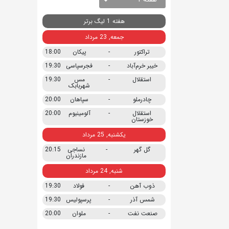
هفته 1 لیگ برتر
جمعه, 23 مرداد
تراکتور
-
پیکان
18:00
خیبر خرم‌آباد
-
فجرسپاسی
19:30
استقلال
-
مس
19:30
شهربابک
چادرملو
-
سپاهان
20:00
استقلال
-
آلومینیوم
20:00
خوزستان
یکشنبه, 25 مرداد
گل گهر
-
نساجی
20:15
مازندران
شنبه, 24 مرداد
ذوب آهن
-
فولاد
19:30
شمس آذر
-
پرسپولیس
19:30
صنعت نفت
-
ملوان
20:00