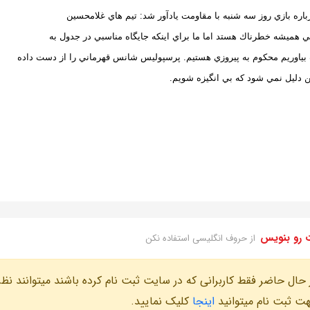
باره بازي روز سه شنبه با مقاومت يادآور شد: تيم هاي غلامحسين
ني هميشه خطرناك هستد اما ما براي اينكه جايگاه مناسبي در جدول به
ياوريم محكوم به پيروزي هستيم. پرسپوليس شانس قهرماني را از دست داده
ين دليل نمي شود كه بي انگيزه شويم.
 رو بنویس
از حروف انگلیسی استفاده نکن
 حال حاضر فقط کاربرانی که در سایت ثبت نام کرده باشند میتوانند نظر
ت ثبت نام میتوانید
اینجا
کلیک نمایید.