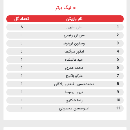
لیگ برتر
نام بازیکن
تعداد گل
1
علی علیپور
6
2
سروش رفیعی
3
3
اوستون ارونوف
3
4
ایگور سرگیف
3
5
امید عالیشاه
1
6
محمد عمری
1
7
مارکو باکیچ
1
8
محمدحسین کنعانی زادگان
1
9
تیوی بیفوما
1
10
رضا شکاری
1
11
امیرحسین محمودی
1