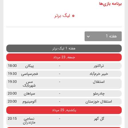
برنامه
بازی ها
لیگ برتر
هفته 1
هفته 1 لیگ برتر
جمعه, 23 مرداد
تراکتور
-
پیکان
18:00
خیبر خرم‌آباد
-
فجرسپاسی
19:30
استقلال
-
مس
19:30
شهربابک
چادرملو
-
سپاهان
20:00
استقلال خوزستان
-
آلومینیوم
20:00
یکشنبه, 25 مرداد
گل گهر
-
نساجی
20:15
مازندران