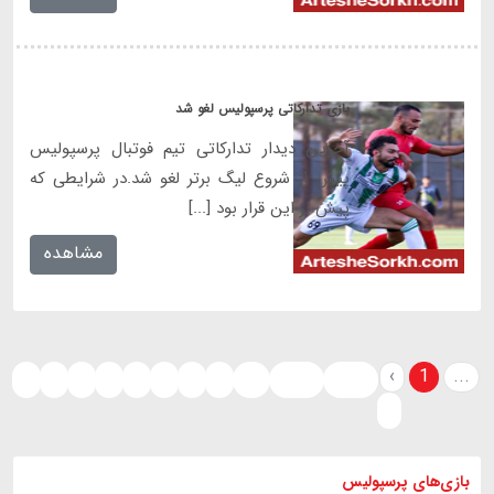
بازی تدارکاتی پرسپولیس لغو شد
آخرین دیدار تدارکاتی تیم فوتبال پرسپولیس
پیش از شروع لیگ برتر لغو شد.در شرایطی که
پیش از این قرار بود [...]
مشاهده
‹
1
...
2
3
4
5
6
7
8
9
10
5889
5890
›
بازی های
پرسپولیس