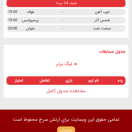
شنبه, 24 مرداد
ذوب آهن
-
فولاد
19:30
شمس آذر
-
پرسپولیس
19:30
صنعت نفت
-
ملوان
20:00
جدول مسابقات
لیگ برتر
رده
نام تیم
بازی
تفاضل
امتیاز
مشاهده جدول کامل
تمامی حقوق این وبسایت برای ارتش سرخ محفوظ است
پشتیبانی