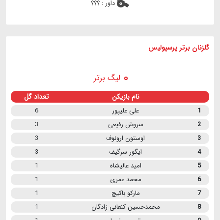
داور :
؟؟؟
گلزنان برتر پرسپولیس
لیگ برتر
نام بازیکن
تعداد گل
1
علی علیپور
6
2
سروش رفیعی
3
3
اوستون ارونوف
3
4
ایگور سرگیف
3
5
امید عالیشاه
1
6
محمد عمری
1
7
مارکو باکیچ
1
8
محمدحسین کنعانی زادگان
1