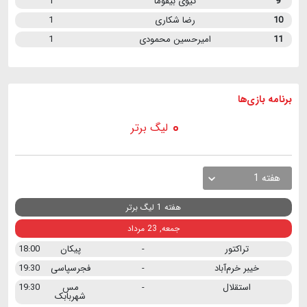
9
تیوی بیفوما
1
10
رضا شکاری
1
11
امیرحسین محمودی
1
برنامه
بازی ها
لیگ برتر
هفته 1
هفته 1 لیگ برتر
جمعه, 23 مرداد
تراکتور
-
پیکان
18:00
خیبر خرم‌آباد
-
فجرسپاسی
19:30
استقلال
-
مس
19:30
شهربابک