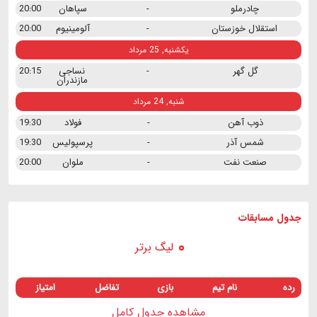
چادرملو
-
سپاهان
20:00
استقلال خوزستان
-
آلومینیوم
20:00
یکشنبه, 25 مرداد
گل گهر
-
نساجی
20:15
مازندران
شنبه, 24 مرداد
ذوب آهن
-
فولاد
19:30
شمس آذر
-
پرسپولیس
19:30
صنعت نفت
-
ملوان
20:00
جدول مسابقات
لیگ برتر
رده
نام تیم
بازی
تفاضل
امتیاز
مشاهده جدول کامل