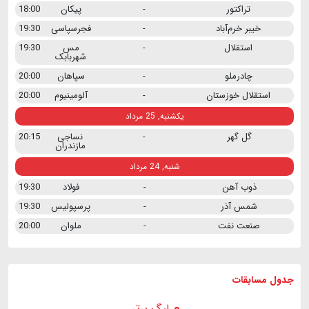
تراکتور
-
پیکان
18:00
خیبر خرم‌آباد
-
فجرسپاسی
19:30
استقلال
-
مس
19:30
شهربابک
چادرملو
-
سپاهان
20:00
استقلال خوزستان
-
آلومینیوم
20:00
یکشنبه, 25 مرداد
گل گهر
-
نساجی
20:15
مازندران
شنبه, 24 مرداد
ذوب آهن
-
فولاد
19:30
شمس آذر
-
پرسپولیس
19:30
صنعت نفت
-
ملوان
20:00
جدول مسابقات
لیگ برتر