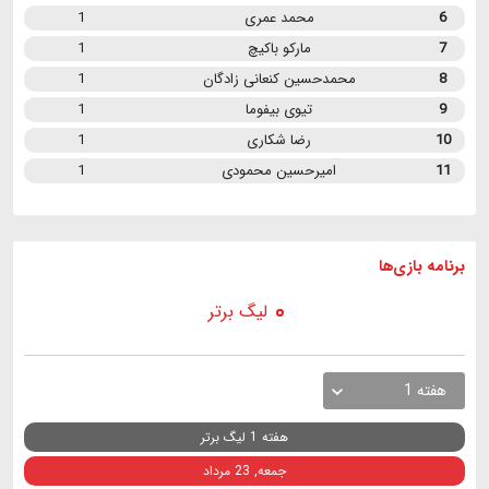
6
محمد عمری
1
7
مارکو باکیچ
1
8
محمدحسین کنعانی زادگان
1
9
تیوی بیفوما
1
10
رضا شکاری
1
11
امیرحسین محمودی
1
برنامه
بازی ها
لیگ برتر
هفته 1
هفته 1 لیگ برتر
جمعه, 23 مرداد