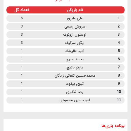
نام بازیکن
تعداد گل
1
علی علیپور
6
2
سروش رفیعی
3
3
اوستون ارونوف
3
4
ایگور سرگیف
3
5
امید عالیشاه
1
6
محمد عمری
1
7
مارکو باکیچ
1
8
محمدحسین کنعانی زادگان
1
9
تیوی بیفوما
1
10
رضا شکاری
1
11
امیرحسین محمودی
1
برنامه
بازی ها