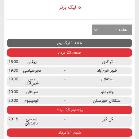
لیگ برتر
هفته 1
هفته 1 لیگ برتر
جمعه, 23 مرداد
تراکتور
-
پیکان
18:00
خیبر خرم‌آباد
-
فجرسپاسی
19:30
استقلال
-
مس
19:30
شهربابک
چادرملو
-
سپاهان
20:00
استقلال خوزستان
-
آلومینیوم
20:00
یکشنبه, 25 مرداد
گل گهر
-
نساجی
20:15
مازندران
شنبه, 24 مرداد