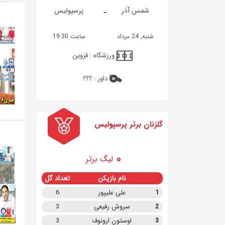
-
شمس آذر
پرسپولیس
شنبه, 24 مرداد
ساعت 19:30
ورزشگاه :
قزوین
داور :
؟؟؟
گلزنان برتر پرسپولیس
لیگ برتر
نام بازیکن
تعداد گل
1
علی علیپور
6
2
سروش رفیعی
3
3
اوستون ارونوف
3