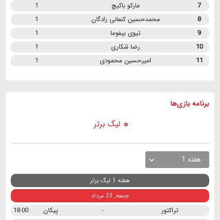
7
مارکو باکیچ
1
8
محمدحسین کنعانی زادگان
1
9
تیوی بیفوما
1
10
رضا شکاری
1
11
امیرحسین محمودی
1
برنامه
بازی ها
لیگ برتر
هفته 1
هفته 1 لیگ برتر
جمعه, 23 مرداد
تراکتور
-
پیکان
18:00