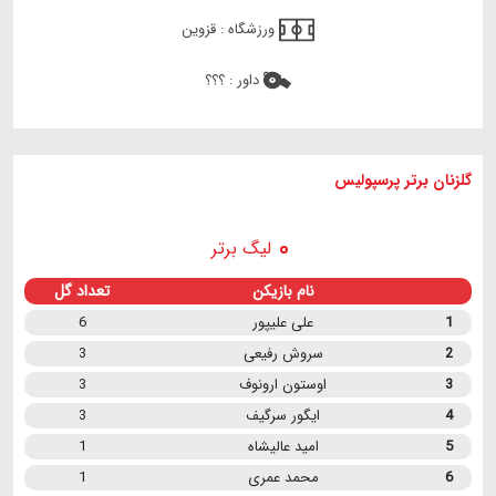
ورزشگاه :
قزوین
داور :
؟؟؟
گلزنان برتر پرسپولیس
لیگ برتر
نام بازیکن
تعداد گل
1
علی علیپور
6
2
سروش رفیعی
3
3
اوستون ارونوف
3
4
ایگور سرگیف
3
5
امید عالیشاه
1
6
محمد عمری
1