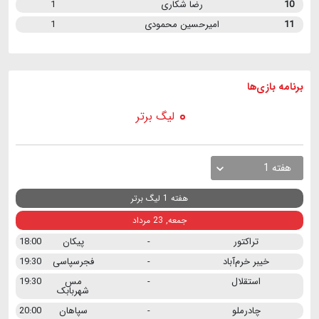
10
رضا شکاری
1
11
امیرحسین محمودی
1
برنامه
بازی ها
لیگ برتر
هفته 1
هفته 1 لیگ برتر
جمعه, 23 مرداد
تراکتور
-
پیکان
18:00
خیبر خرم‌آباد
-
فجرسپاسی
19:30
استقلال
-
مس
19:30
شهربابک
چادرملو
-
سپاهان
20:00