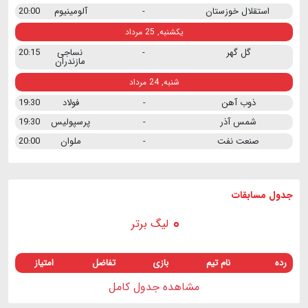
استقلال خوزستان
-
آلومینیوم
20:00
یکشنبه, 25 مرداد
گل گهر
-
نساجی
20:15
مازندران
شنبه, 24 مرداد
ذوب آهن
-
فولاد
19:30
شمس آذر
-
پرسپولیس
19:30
صنعت نفت
-
ملوان
20:00
جدول مسابقات
لیگ برتر
رده
نام تیم
بازی
تفاضل
امتیاز
مشاهده جدول کامل