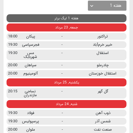
هفته 1
هفته 1 لیگ برتر
جمعه, 23 مرداد
تراکتور
-
پیکان
18:00
خیبر خرم‌آباد
-
فجرسپاسی
19:30
استقلال
-
مس
19:30
شهربابک
چادرملو
-
سپاهان
20:00
استقلال خوزستان
-
آلومینیوم
20:00
یکشنبه, 25 مرداد
گل گهر
-
نساجی
20:15
مازندران
شنبه, 24 مرداد
ذوب آهن
-
فولاد
19:30
شمس آذر
-
پرسپولیس
19:30
صنعت نفت
-
ملوان
20:00