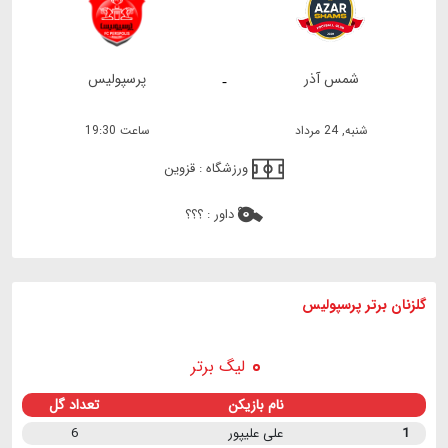
شمس آذر
پرسپولیس
-
شنبه, 24 مرداد
ساعت 19:30
ورزشگاه :
قزوین
داور :
؟؟؟
گلزنان برتر پرسپولیس
لیگ برتر
نام بازیکن
تعداد گل
1
علی علیپور
6