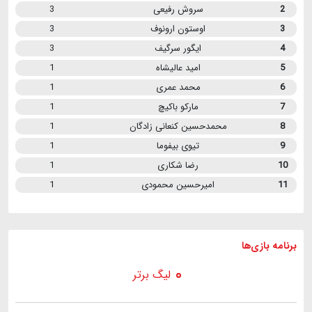
2
سروش رفیعی
3
3
اوستون ارونوف
3
4
ایگور سرگیف
3
5
امید عالیشاه
1
6
محمد عمری
1
7
مارکو باکیچ
1
8
محمدحسین کنعانی زادگان
1
9
تیوی بیفوما
1
10
رضا شکاری
1
11
امیرحسین محمودی
1
برنامه
بازی ها
لیگ برتر