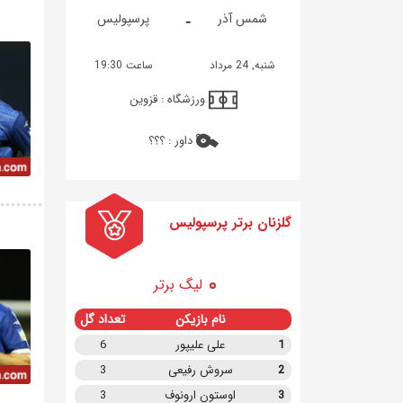
-
شمس آذر
پرسپولیس
شنبه, 24 مرداد
ساعت 19:30
ورزشگاه :
قزوین
داور :
؟؟؟
گلزنان برتر پرسپولیس
لیگ برتر
نام بازیکن
تعداد گل
1
علی علیپور
6
2
سروش رفیعی
3
3
اوستون ارونوف
3