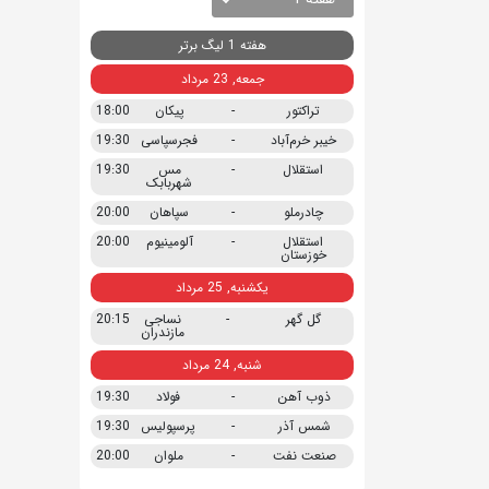
هفته 1 لیگ برتر
جمعه, 23 مرداد
تراکتور
-
پیکان
18:00
خیبر خرم‌آباد
-
فجرسپاسی
19:30
استقلال
-
مس
19:30
شهربابک
چادرملو
-
سپاهان
20:00
استقلال
-
آلومینیوم
20:00
خوزستان
یکشنبه, 25 مرداد
گل گهر
-
نساجی
20:15
مازندران
شنبه, 24 مرداد
ذوب آهن
-
فولاد
19:30
شمس آذر
-
پرسپولیس
19:30
صنعت نفت
-
ملوان
20:00