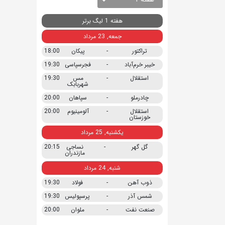
هفته 1 لیگ برتر
جمعه, 23 مرداد
تراکتور
-
پیکان
18:00
خیبر خرم‌آباد
-
فجرسپاسی
19:30
استقلال
-
مس
19:30
شهربابک
چادرملو
-
سپاهان
20:00
استقلال
-
آلومینیوم
20:00
خوزستان
یکشنبه, 25 مرداد
گل گهر
-
نساجی
20:15
مازندران
شنبه, 24 مرداد
ذوب آهن
-
فولاد
19:30
شمس آذر
-
پرسپولیس
19:30
صنعت نفت
-
ملوان
20:00