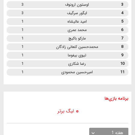
3
اوستون ارونوف
3
4
ایگور سرگیف
3
5
امید عالیشاه
1
6
محمد عمری
1
7
مارکو باکیچ
1
8
محمدحسین کنعانی زادگان
1
9
تیوی بیفوما
1
10
رضا شکاری
1
11
امیرحسین محمودی
1
برنامه
بازی ها
لیگ برتر
هفته 1