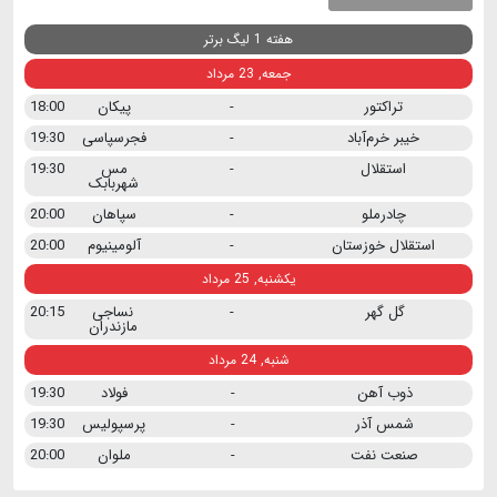
هفته 1 لیگ برتر
جمعه, 23 مرداد
تراکتور
-
پیکان
18:00
خیبر خرم‌آباد
-
فجرسپاسی
19:30
استقلال
-
مس
19:30
شهربابک
چادرملو
-
سپاهان
20:00
استقلال خوزستان
-
آلومینیوم
20:00
یکشنبه, 25 مرداد
گل گهر
-
نساجی
20:15
مازندران
شنبه, 24 مرداد
ذوب آهن
-
فولاد
19:30
شمس آذر
-
پرسپولیس
19:30
صنعت نفت
-
ملوان
20:00