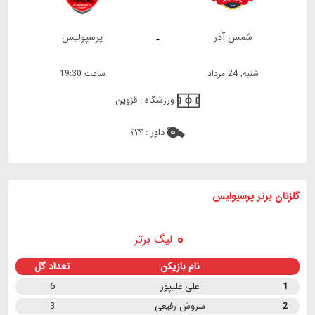
شمس آذر
پرسپولیس
-
شنبه, 24 مرداد
ساعت 19:30
ورزشگاه :
قزوین
داور :
؟؟؟
گلزنان برتر پرسپولیس
لیگ برتر
نام بازیکن
تعداد گل
1
علی علیپور
6
2
سروش رفیعی
3