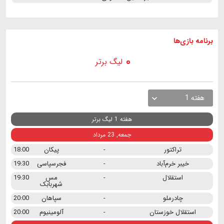
برنامه
بازی ها
لیگ برتر
هفته 1
هفته 1 لیگ برتر
جمعه, 23 مرداد
تراکتور
-
پیکان
18:00
خیبر خرم‌آباد
-
فجرسپاسی
19:30
استقلال
-
مس
19:30
شهربابک
چادرملو
-
سپاهان
20:00
استقلال خوزستان
-
آلومینیوم
20:00