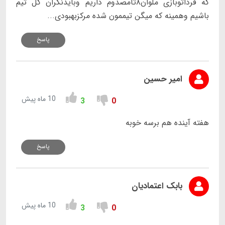
که فرداتوبازی ملوان۸تامصدوم داریم وبایدنگران کل تیم
باشیم وهمینه که میگن تیممون شده مرکزبهبودی...
پاسخ
امیر حسین
10 ماه پیش
3
0
هفته آینده هم برسه خوبه
پاسخ
بابک اعتمادیان
10 ماه پیش
3
0