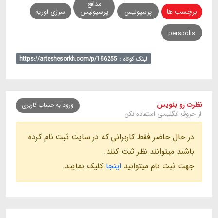
مدافع
برچسب ها
پرسپولیس
پرسپولیس
سرژی اوریه
perspolis
لینک کوتاه : https://arteshesorkh.com/p/166255
نظرت رو بنویس
ورود به حساب کاربری
از حروف انگلیسی استفاده نکن
در حال حاضر فقط کاربرانی که در سایت ثبت نام کرده
باشند میتوانند نظر ثبت کنند.
جهت ثبت نام میتوانید
اینجا
کلیک نمایید.