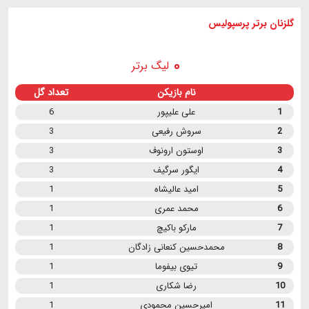
گلزنان برتر پرسپولیس
لیگ برتر
نام بازیکن
تعداد گل
1
علی علیپور
6
2
سروش رفیعی
3
3
اوستون ارونوف
3
4
ایگور سرگیف
3
5
امید عالیشاه
1
6
محمد عمری
1
7
مارکو باکیچ
1
8
محمدحسین کنعانی زادگان
1
9
تیوی بیفوما
1
10
رضا شکاری
1
11
امیرحسین محمودی
1