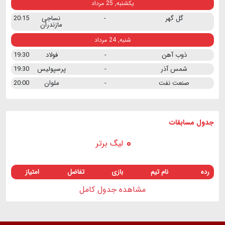
یکشنبه, 25 مرداد
گل گهر
-
نساجی
20:15
مازندران
شنبه, 24 مرداد
ذوب آهن
-
فولاد
19:30
شمس آذر
-
پرسپولیس
19:30
صنعت نفت
-
ملوان
20:00
جدول مسابقات
لیگ برتر
رده
نام تیم
بازی
تفاضل
امتیاز
مشاهده جدول کامل