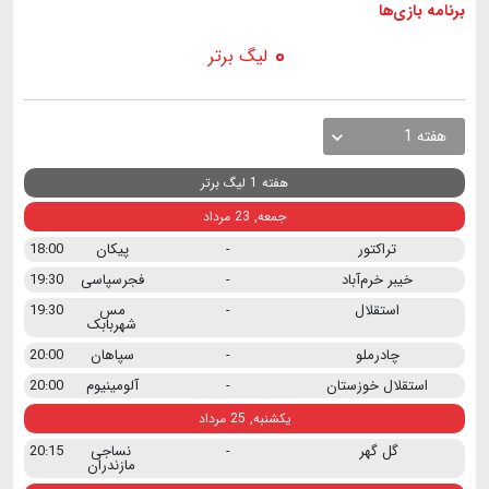
برنامه
بازی ها
لیگ برتر
هفته 1
هفته 1 لیگ برتر
جمعه, 23 مرداد
تراکتور
-
پیکان
18:00
خیبر خرم‌آباد
-
فجرسپاسی
19:30
استقلال
-
مس
19:30
شهربابک
چادرملو
-
سپاهان
20:00
استقلال خوزستان
-
آلومینیوم
20:00
یکشنبه, 25 مرداد
گل گهر
-
نساجی
20:15
مازندران