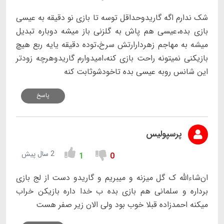
شک ندارم اگه گاریدوحداقل توسه تا بازی نو دقیقه به عیسی
بازی بده،عیسی هم پاش به گلزنی باز میشه دوباره تبدیل
میشه به مهاجم زهردارارتش سرخ،توده دقیقه یایه ربع هیچ
بازیکنی نمیتونه راحت بازی کنه،امیدوارم گاریدوهرچه زودتر
این شانس روبه عیسی بده تاخودشوثابت کنه
پاسخ
پرسپولیس
2 سال پیش
1
0
ان‌شاءالله ک گل میزنه و میبریم و گاریدو دست از لج بازی
برداره و سلمانی هم بازی بده ب خدا داره بازیکن خراب
میکنه احمدزاده قبلا خوب بود ولی الان زیر صفر هست