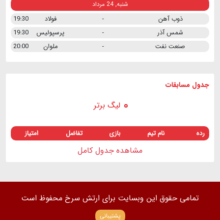
شنبه, 24 مرداد
ذوب آهن
-
فولاد
19:30
شمس آذر
-
پرسپولیس
19:30
صنعت نفت
-
ملوان
20:00
جدول مسابقات
لیگ برتر
رده
نام تیم
بازی
تفاضل
امتیاز
مشاهده جدول کامل
تمامی حقوق این وبسایت برای ارتش سرخ محفوظ است
پشتیبانی