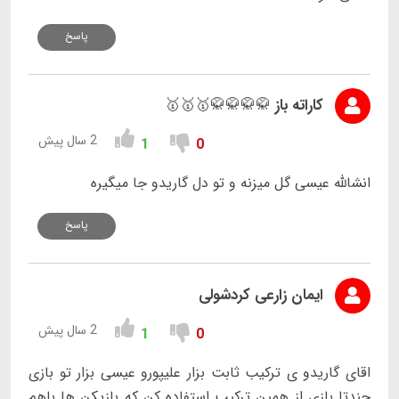
پاسخ
کاراته باز 🥋🥋🥋🥋🥇🥇🥇
2 سال پیش
1
0
انشالله عیسی گل میزنه و تو دل گاریدو جا میگیره
پاسخ
ایمان زارعی کردشولی
2 سال پیش
1
0
اقای گاریدو ی ترکیب ثابت بزار علیپورو عیسی بزار تو بازی
چندتا بازی از همین ترکیب استفاده کن که بازیکن ها باهم