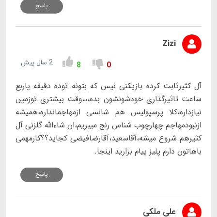
پاسخ
Zizi
2 سال پیش
8
0
آل کثیرثابت کرده بازیکنی نیس که بتونه توده دقیقه یاربع
ساعت تاثیرگذاری خودشونشون بده،،،وقت بیشتری توزمین
نیازداره،کلا پرسپولیس هم شانسی ازمهاجمانداره،همیشه
ازنبودمهاجم چهارچوب شناس رنج میبریم،ان شاءالله گلزنی آل
کثیرهم شروع میشه،آقاسعید،آقارضافیضی کجاید؟؟کارمهمی
باهاتون دارم پلیز پیام بزارید اینجا.
پاسخ
علی ملکی