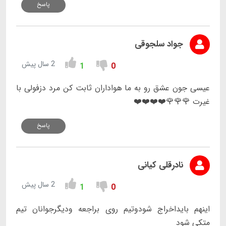
پاسخ
جواد سلجوقی
2 سال پیش
1
0
عیسی جون عشق رو به ما هواداران ثابت کن مرد دزفولی با
غیرت 🌹🌹🌹❤️❤️❤️❤️
پاسخ
نادرقلی کیانی
2 سال پیش
1
0
اینهم بایداخراج شودوتیم روی براجعه ودیگرجوانان تیم
متکی شود