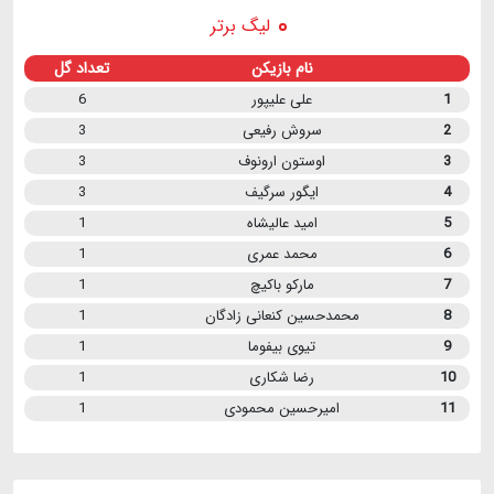
لیگ برتر
نام بازیکن
تعداد گل
1
علی علیپور
6
2
سروش رفیعی
3
3
اوستون ارونوف
3
4
ایگور سرگیف
3
5
امید عالیشاه
1
6
محمد عمری
1
7
مارکو باکیچ
1
8
محمدحسین کنعانی زادگان
1
9
تیوی بیفوما
1
10
رضا شکاری
1
11
امیرحسین محمودی
1