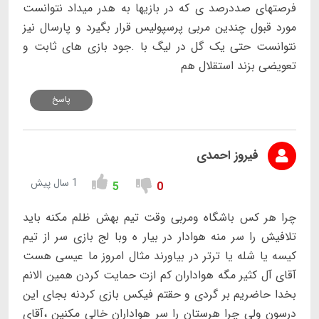
فرصتهای صددرصد ی که در بازیها به هدر میداد نتوانست
مورد قبول چندین مربی پرسپولیس قرار بگیرد و پارسال نیز
نتوانست حتی یک گل در لیگ با .جود بازی های ثابت و
تعویضی بزند استقلال هم
پاسخ
فیروز احمدی
1 سال پیش
5
0
چرا هر کس باشگاه ومربی وقت تیم بهش ظلم مکنه باید
تلافیش را سر منه هوادار در بیار ه وبا لج بازی سر از تیم
کیسه یا شله یا ترتر در بیاورند مثال امروز ما عیسی هست
آقای آل کثیر مگه هواداران کم ازت حمایت کردن همین الانم
بخدا حاضریم بر گردی و حقتم فیکس بازی کردنه بجای این
درسون ولی چرا هرستان را سر هواداران خالی مکنین ،آقای