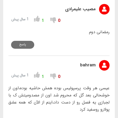
مصیب علیمرادی
1 سال پیش
1
0
رمضانی دوم
پاسخ
bahram
1 سال پیش
1
0
عیسی هر وقت پرسپولیس بوده همش حاشیه بوده،اون از
خوشحالی بعد گل که محروم شد اون از مصدومیتش ک با
لجبازی یه فصل رو از دست داد،اینم از الآن که همه عشق
پولارو روسفید کرد