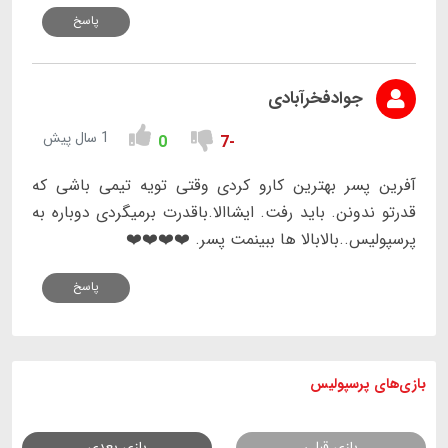
پاسخ
جوادفخرآبادی
1 سال پیش
0
-7
آفرین پسر بهترین کارو کردی وقتی تویه تیمی باشی که
قدرتو ندونن. باید رفت. ایشاالا.باقدرت برمیگردی دوباره به
پرسپولیس..بالابالا ها ببینمت پسر. ❤️❤️❤️❤️
پاسخ
بازی های
پرسپولیس
بازی قبلی
بازی بعدی