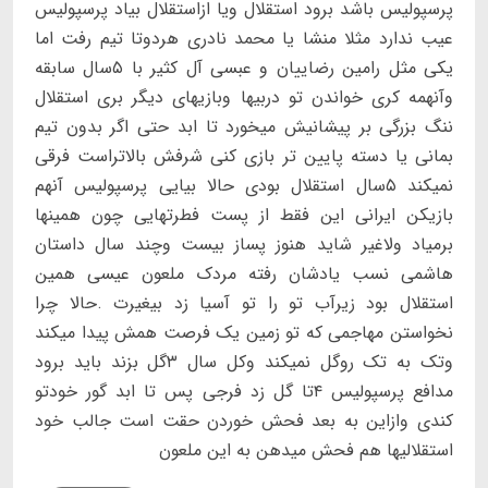
پرسپولیس باشد برود استقلال ویا ازاستقلال بیاد پرسپولیس
عیب ندارد مثلا منشا یا محمد نادری هردوتا تیم رفت اما
یکی مثل رامین رضاییان و عبسی آل کثیر با ۵سال سابقه
وآنهمه کری خواندن تو دربیها وبازیهای دیگر بری استقلال
ننگ بزرگی بر پیشانیش میخورد تا ابد حتی اگر بدون تیم
بمانی یا دسته پایین تر بازی کنی شرفش بالاتراست فرقی
نمیکند ۵سال استقلال بودی حالا بیایی پرسپولیس آنهم
بازیکن ایرانی این فقط از پست فطرتهایی چون همینها
برمیاد ولاغیر شاید هنوز پساز بیست وچند سال داستان
هاشمی نسب یادشان رفته مردک ملعون عیسی همین
استقلال بود زیرآب تو را تو آسیا زد بیغیرت .حالا چرا
نخواستن مهاجمی که تو زمین یک فرصت همش پیدا میکند
وتک به تک روگل نمیکند وکل سال ۳گل بزند باید برود
مدافع پرسپولیس ۴تا گل زد فرجی پس تا ابد گور خودتو
کندی وازاین به بعد فحش خوردن حقت است جالب خود
استقلالیها هم فحش میدهن به این ملعون