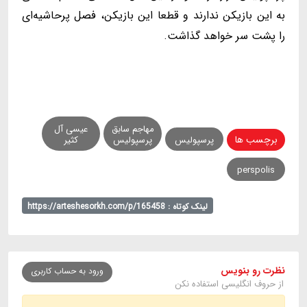
به این بازیکن ندارند و قطعا این بازیکن، فصل پرحاشیه‌ای
را پشت سر خواهد گذاشت.
مهاجم سابق
عیسی آل
برچسب ها
پرسپولیس
پرسپولیس
کثیر
perspolis
لینک کوتاه : https://arteshesorkh.com/p/165458
نظرت رو بنویس
ورود به حساب کاربری
از حروف انگلیسی استفاده نکن