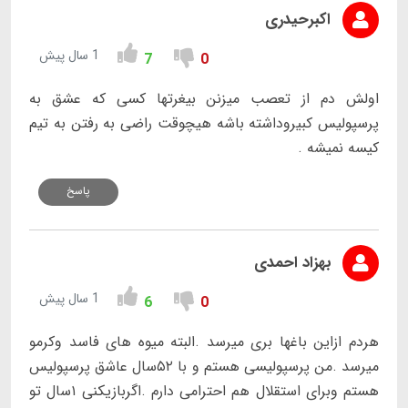
اکبرحیدری
1 سال پیش
7
0
اولش دم از تعصب میزنن بیغرتها کسی که عشق به
پرسپولیس کبیروداشته باشه هیچوقت راضی به رفتن به تیم
کیسه نمیشه .
پاسخ
بهزاد احمدی
1 سال پیش
6
0
هردم ازاین باغها بری میرسد .البته میوه های فاسد وکرمو
میرسد .من پرسپولیسی هستم و با ۵۲سال عاشق پرسپولیس
هستم وبرای استقلال هم احترامی دارم .اگربازیکنی ۱سال تو