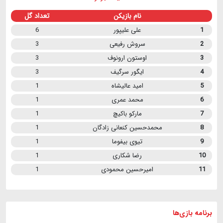
نام بازیکن
تعداد گل
1
علی علیپور
6
2
سروش رفیعی
3
3
اوستون ارونوف
3
4
ایگور سرگیف
3
5
امید عالیشاه
1
6
محمد عمری
1
7
مارکو باکیچ
1
8
محمدحسین کنعانی زادگان
1
9
تیوی بیفوما
1
10
رضا شکاری
1
11
امیرحسین محمودی
1
برنامه
بازی ها