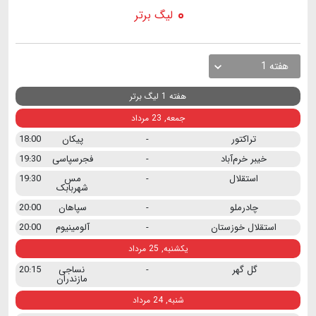
لیگ برتر
هفته 1
هفته 1 لیگ برتر
جمعه, 23 مرداد
تراکتور
-
پیکان
18:00
خیبر خرم‌آباد
-
فجرسپاسی
19:30
استقلال
-
مس
19:30
شهربابک
چادرملو
-
سپاهان
20:00
استقلال خوزستان
-
آلومینیوم
20:00
یکشنبه, 25 مرداد
گل گهر
-
نساجی
20:15
مازندران
شنبه, 24 مرداد