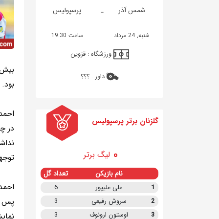
-
شمس آذر
پرسپولیس
شنبه, 24 مرداد
ساعت 19:30
ورزشگاه :
قزوین
بیش ا
داور :
؟؟؟
بود.
احمد
گلزنان برتر پرسپولیس
در چن
نداش
لیگ برتر
توجه
نام بازیکن
تعداد گل
احمدز
1
علی علیپور
6
پس ا
2
سروش رفیعی
3
3
اوستون ارونوف
3
نمایش