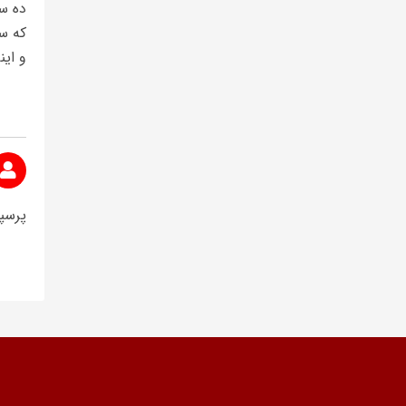
ده سا
که س
و این
پرسپ