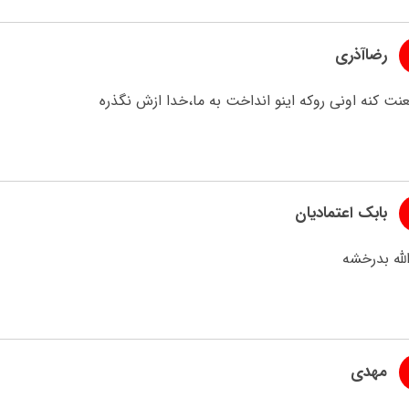
رضاآذری
نت کنه اونی روکه اینو انداخت به ما،خدا ازش نگذره
بابک اعتمادیان
لله بدرخشه
مهدی