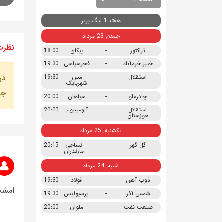
هفته 1 لیگ برتر
جمعه, 23 مرداد
نظرت
تراکتور
-
پیکان
18:00
خیبر خرم‌آباد
-
فجرسپاسی
19:30
در
استقلال
-
مس
19:30
شهربابک
جه
چادرملو
-
سپاهان
20:00
استقلال
-
آلومینیوم
20:00
خوزستان
یکشنبه, 25 مرداد
گل گهر
-
نساجی
20:15
مازندران
شنبه, 24 مرداد
ذوب آهن
-
فولاد
19:30
امشب
شمس آذر
-
پرسپولیس
19:30
صنعت نفت
-
ملوان
20:00