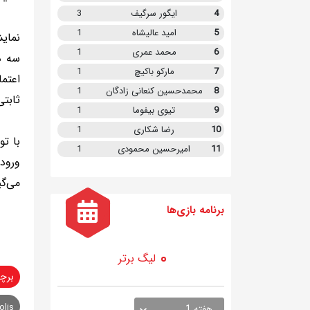
4
ایگور سرگیف
3
5
امید عالیشاه
1
نمای
6
محمد عمری
1
سه دق
7
مارکو باکیچ
1
اعتما
8
محمدحسین کنعانی زادگان
1
ثابتی
9
تیوی بیفوما
1
10
رضا شکاری
1
با ت
11
امیرحسین محمودی
1
ورود 
می‌گی
برنامه
بازی ها
لیگ برتر
برچ
olis
هفته 1