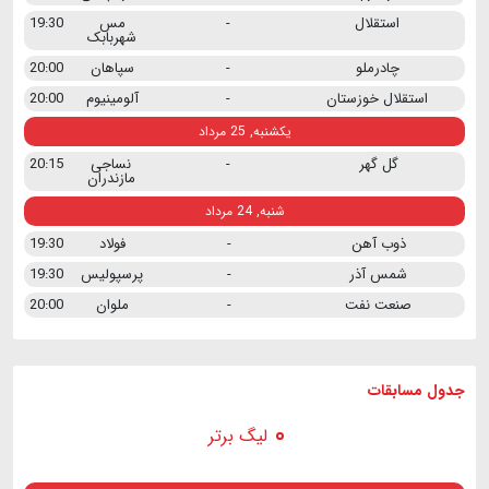
استقلال
-
مس
19:30
شهربابک
چادرملو
-
سپاهان
20:00
استقلال خوزستان
-
آلومینیوم
20:00
یکشنبه, 25 مرداد
گل گهر
-
نساجی
20:15
مازندران
شنبه, 24 مرداد
ذوب آهن
-
فولاد
19:30
شمس آذر
-
پرسپولیس
19:30
صنعت نفت
-
ملوان
20:00
جدول مسابقات
لیگ برتر