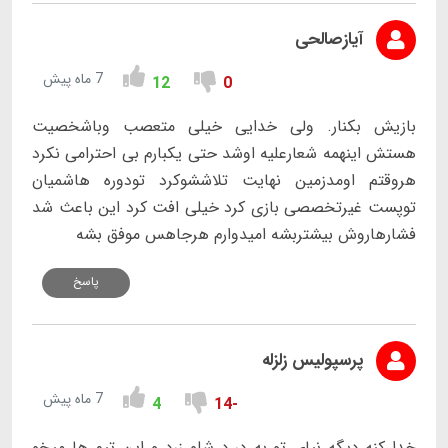
آیازصالحی
7 ماه پیش
12
0
بازیش بکنار. ولی خدایی خیلی متعصب وباشخصیت
هستش اینهمه شعارعلیه اوشد حتی یکبارم بی احترامی نکرد
هروقتم اومدزمین نهایت تلاششوکرد تودوره هاشمیان
توپست غیرتخصصی بازی کرد خیلی افت کرد این باعث شد
فشارهاروش بیشتربشه امیدوارم هرجاهس موفق بشه
پاسخ
پرسپولیس زلزله
7 ماه پیش
4
-14
خدا کنه دیگه نیای تو به در.د شلو زرد و این تیم ها میخو