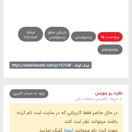
بازیکن سابق
فرشاد
برچسب ها
پرسپولیس
پرسپولیس
احمدزاده
perspolis
لینک کوتاه : https://arteshesorkh.com/p/167548
نظرت رو بنویس
ورود به حساب کاربری
از حروف انگلیسی استفاده نکن
در حال حاضر فقط کاربرانی که در سایت ثبت نام کرده
باشند میتوانند نظر ثبت کنند.
جهت ثبت نام میتوانید
اینجا
کلیک نمایید.