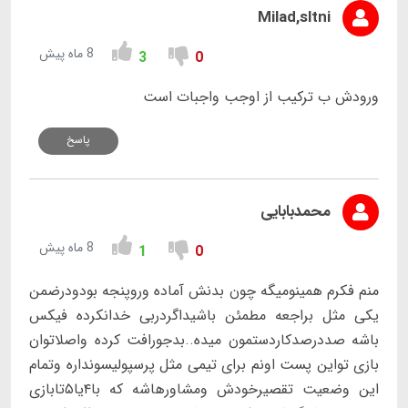
Milad,sltni
8 ماه پیش
3
0
ورودش ب ترکیب از اوجب واجبات است
پاسخ
محمدبابایی
8 ماه پیش
1
0
منم فکرم همینومیگه چون بدنش آماده وروپنجه بودودرضمن
یکی مثل براجعه مطمئن باشیداگردربی خدانکرده فیکس
باشه صددرصدکاردستمون میده..بدجورافت کرده واصلاتوان
بازی تواین پست اونم برای تیمی مثل پرسپولیسونداره وتمام
این وضعیت تقصیرخودش ومشاورهاشه که با۴یا۵تابازی