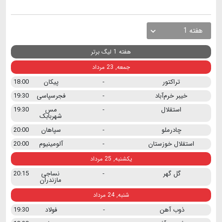
هفته 1
هفته 1 لیگ برتر
جمعه, 23 مرداد
تراکتور
-
پیکان
18:00
خیبر خرم‌آباد
-
فجرسپاسی
19:30
استقلال
-
مس
19:30
شهربابک
چادرملو
-
سپاهان
20:00
استقلال خوزستان
-
آلومینیوم
20:00
یکشنبه, 25 مرداد
گل گهر
-
نساجی
20:15
مازندران
شنبه, 24 مرداد
ذوب آهن
-
فولاد
19:30