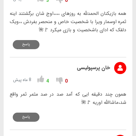
3
0
همه بازیکنان الحمدلله به روزهای ،،،،اوج شان برگشتند اینه
ثمره اوسمار ویرا با شخصیت خاص و منحصر بفردش ،،ویک
دلقک که ادای باشخصیت و بازی میکرد 🚩🌺
پاسخ
خان پرسپولیسی
8 ماه پیش
4
0
همون چند دقیقه ایی که آمد صد در صد مثمر ثمر واقع
شد،ماشاالله اوریه 🚩🌺
پاسخ