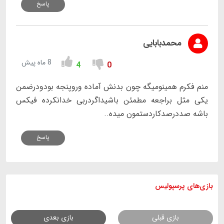
پاسخ
محمدبابایی
8 ماه پیش
4
0
منم فکرم همینومیگه چون بدنش آماده وروپنجه بودودرضمن
یکی مثل براجعه مطمئن باشیداگردربی خدانکرده فیکس
باشه صددرصدکاردستمون میده..
پاسخ
بازی های
پرسپولیس
بازی قبلی
بازی بعدی