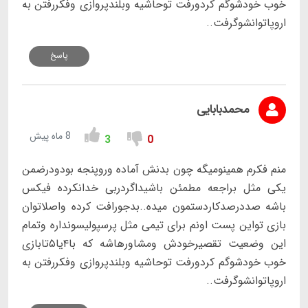
خوب خودشوگم کردورفت توحاشیه وبلندپروازی وفکررفتن به
اروپاتوانشوگرفت..
پاسخ
محمدبابایی
8 ماه پیش
3
0
منم فکرم همینومیگه چون بدنش آماده وروپنجه بودودرضمن
یکی مثل براجعه مطمئن باشیداگردربی خدانکرده فیکس
باشه صددرصدکاردستمون میده..بدجورافت کرده واصلاتوان
بازی تواین پست اونم برای تیمی مثل پرسپولیسونداره وتمام
این وضعیت تقصیرخودش ومشاورهاشه که با۴یا۵تابازی
خوب خودشوگم کردورفت توحاشیه وبلندپروازی وفکررفتن به
اروپاتوانشوگرفت..