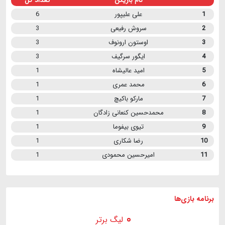
1
علی علیپور
6
2
سروش رفیعی
3
3
اوستون ارونوف
3
4
ایگور سرگیف
3
5
امید عالیشاه
1
6
محمد عمری
1
7
مارکو باکیچ
1
8
محمدحسین کنعانی زادگان
1
9
تیوی بیفوما
1
10
رضا شکاری
1
11
امیرحسین محمودی
1
برنامه
بازی ها
لیگ برتر