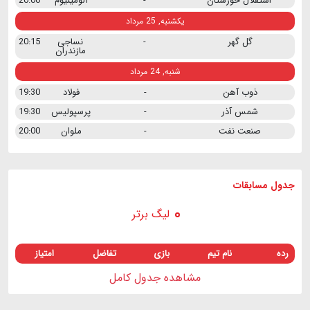
استقلال خوزستان
-
آلومینیوم
20:00
یکشنبه, 25 مرداد
گل گهر
-
نساجی
20:15
مازندران
شنبه, 24 مرداد
ذوب آهن
-
فولاد
19:30
شمس آذر
-
پرسپولیس
19:30
صنعت نفت
-
ملوان
20:00
جدول مسابقات
لیگ برتر
رده
نام تیم
بازی
تفاضل
امتیاز
مشاهده جدول کامل