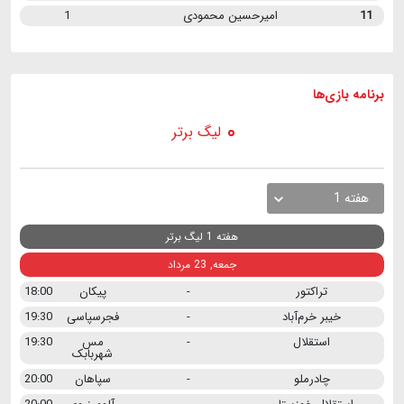
11
امیرحسین محمودی
1
برنامه
بازی ها
لیگ برتر
هفته 1
هفته 1 لیگ برتر
جمعه, 23 مرداد
تراکتور
-
پیکان
18:00
خیبر خرم‌آباد
-
فجرسپاسی
19:30
استقلال
-
مس
19:30
شهربابک
چادرملو
-
سپاهان
20:00