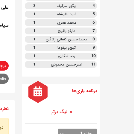
4
ایگور سرگیف
3
علی ا
5
امید عالیشاه
1
6
محمد عمری
1
سیام
7
مارکو باکیچ
1
8
محمدحسین کنعانی زادگان
1
9
تیوی بیفوما
1
10
رضا شکاری
1
11
امیرحسین محمودی
1
برچ
olis
برنامه
بازی ها
نظرت
لیگ برتر
در
هفته 1