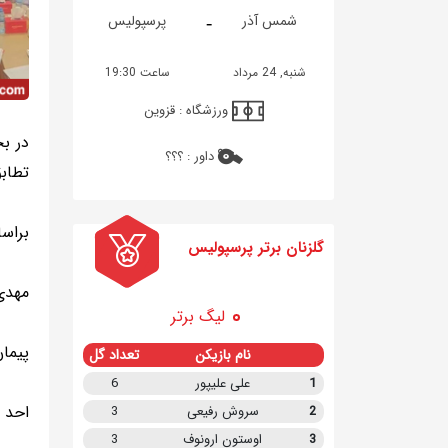
-
شمس آذر
پرسپولیس
شنبه, 24 مرداد
ساعت 19:30
ورزشگاه :
قزوین
در ب
داور :
؟؟؟
تطابق
براسا
گلزنان برتر پرسپولیس
مهدی
لیگ برتر
پیما
نام بازیکن
تعداد گل
1
علی علیپور
6
احد 
2
سروش رفیعی
3
3
اوستون ارونوف
3