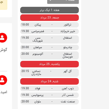
جه
هفته 1 لیگ برتر
جمعه, 23 مرداد
تراکتور
-
پیکان
18:00
خیبر خرم‌آباد
-
فجرسپاسی
19:30
استقلال
-
مس
19:30
شهربابک
چادرملو
-
سپاهان
20:00
گوش ا
استقلال
-
آلومینیوم
20:00
خوزستان
یکشنبه, 25 مرداد
گل گهر
-
نساجی
20:15
مازندران
شنبه, 24 مرداد
ذوب آهن
-
فولاد
19:30
امیدو
شمس آذر
-
پرسپولیس
19:30
صنعت نفت
-
ملوان
20:00