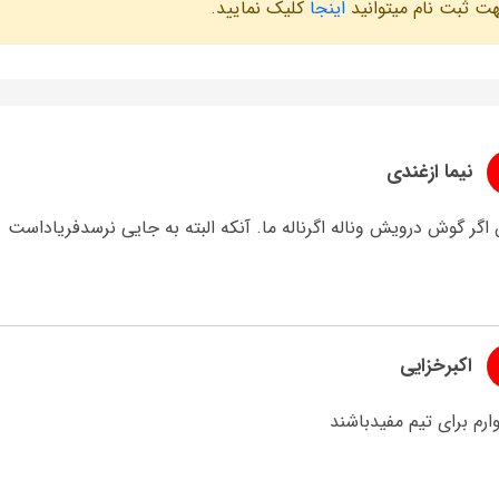
ت ثبت نام میتوانید
اینجا
کلیک نمایید.
نیما ازغندی
گر گوش درویش وناله اگرناله ما. آنکه البته به جایی نرسدفریاداست
اکبرخزایی
ارم برای تیم مفیدباشند