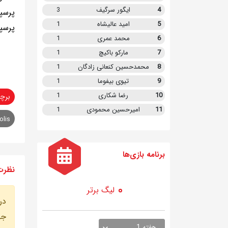
4
ایگور سرگیف
3
پرسپ
5
امید عالیشاه
1
پرسپو
6
محمد عمری
1
7
مارکو باکیچ
1
8
محمدحسین کنعانی زادگان
1
9
تیوی بیفوما
1
10
رضا شکاری
1
برچ
11
امیرحسین محمودی
1
olis
برنامه
بازی ها
نظرت
لیگ برتر
در
جه
هفته 1