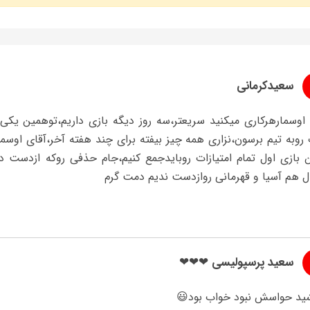
سعیدکرمانی
اوسمارهرکاری میکنید سریعتر،سه روز دیگه بازی داریم،توهمین یکی د
روبه تیم برسون،نزاری همه چیز بیفته برای چند هفته آخر،آقای اوسم
 بازی اول تمام امتیازات روبایدجمع کنیم،جام حذفی روکه ازدست دا
ل هم آسیا و قهرمانی روازدست ندیم دمت گرم
سعید پرسپولیسی ❤❤❤
ید حواسش نبود خواب بود😃