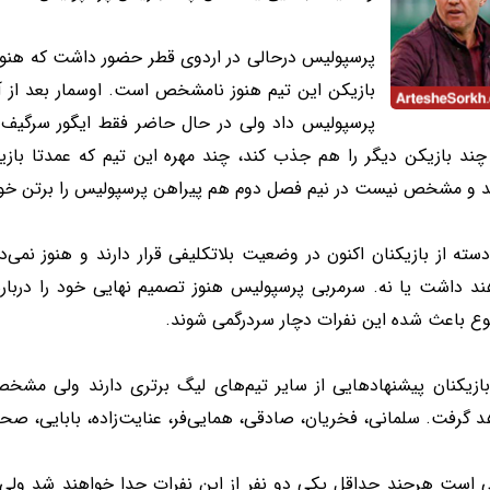
پرسپولیس درحالی در اردوی قطر حضور داشت که هنوز نق
بازیکن این تیم هنوز نامشخص است. اوسمار بعد از آ
پرسپولیس داد ولی در حال حاضر فقط ایگور سرگیف
 چند بازیکن دیگر را هم جذب کند، چند مهره این تیم که عمدتا ب
ند و مشخص نیست در نیم فصل دوم هم پیراهن پرسپولیس را برتن خواه
سته از بازیکنان اکنون در وضعیت بلاتکلیفی قرار دارند و هنوز نمی‌د
ند داشت یا نه. سرمربی پرسپولیس هنوز تصمیم نهایی خود را درباره 
ع باعث شده این نفرات دچار سردرگمی شوند.
بازیکنان پیشنهادهایی از سایر تیم‌های لیگ برتری دارند ولی 
 گرفت. سلمانی، فخریان، صادقی، همایی‌فر، عنایت‌زاده، بابایی، صحرا
ی است هرچند حداقل یکی دو نفر از این نفرات جدا خواهند شد ولی ب