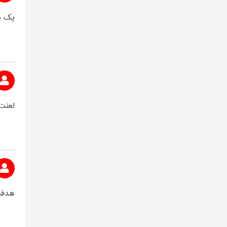
یک ب
لعنت 
هدفش