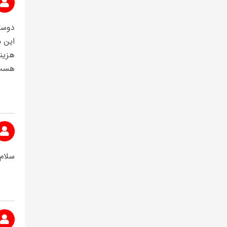
دوست
این 
هزین
هست
سلام