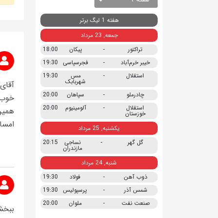
هفته 1 لیگ برتر
جمعه, 23 مرداد
تراکتور
-
پیکان
18:00
خیبر خرم‌آباد
-
فجرسپاسی
19:30
استقلال
-
مس
19:30
شهربابک
آقای 
چادرملو
-
سپاهان
20:00
خوب 
استقلال
-
آلومینیوم
20:00
همین
خوزستان
امسا
یکشنبه, 25 مرداد
گل گهر
-
نساجی
20:15
مازندران
شنبه, 24 مرداد
ذوب آهن
-
فولاد
19:30
شمس آذر
-
پرسپولیس
19:30
صنعت نفت
-
ملوان
20:00
ببخش