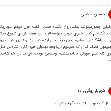
حسین سیاحی
کیلی چطورمیتونیداینقدردروغ بگید؟احمدی گفت قول میدم دوبازی
دبازگشاهم گفت خبرای خوبی درراهه الان این هفته بازیای شروع میشه
کردین ب باشگاه 
همیدین نصف گلای ک خوردیم ازبراجعه بودولی هیچ کاری نکردین مث
یری کنه اینم جورش مابایدبکشیم وهیچی بودجه ای ندادن خداشاهد
بن
شهریار ریگی زاده
ا بازیکن خوب وقدرتیه نگهش دارین