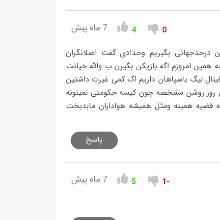
7 ماه پیش
4
0
کن درحدجهانی بگیریم وحدادی گفت اصلانگران
 همین امروزم اگه بازیکن بگیرن ب والله خیانت
ی مساوی بدیم دیگ جام ازدست میره توهمین ۱۰روزاخیرفینال لیگ باسپاهان داریم اگ کمی غیرت داشتین
ل روز روشن مشخصه چون کیسه حکومتی نمیتونه
ه قضیه همینه ومثل همیشه هواداران مابدبخت
پاسخ
7 ماه پیش
5
-1