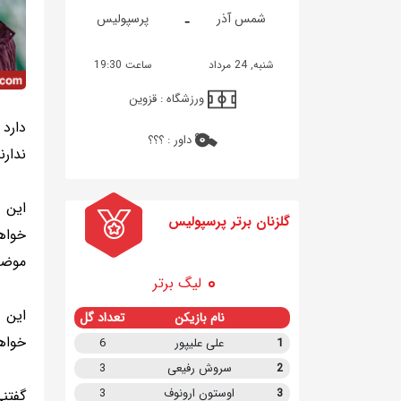
-
شمس آذر
پرسپولیس
شنبه, 24 مرداد
ساعت 19:30
ورزشگاه :
قزوین
دارد
داور :
؟؟؟
ندار
این د
گلزنان برتر پرسپولیس
خواه
موضو
لیگ برتر
این 
نام بازیکن
تعداد گل
خواهد
1
علی علیپور
6
2
سروش رفیعی
3
3
اوستون ارونوف
3
گفتن