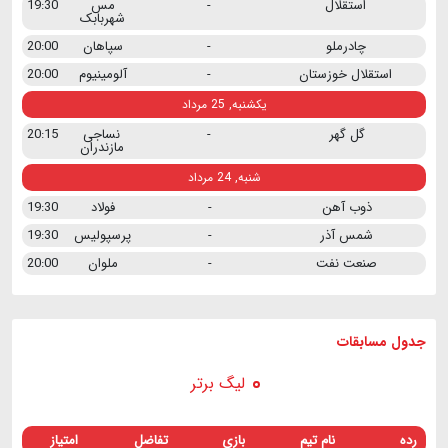
استقلال
-
مس
19:30
شهربابک
چادرملو
-
سپاهان
20:00
استقلال خوزستان
-
آلومینیوم
20:00
یکشنبه, 25 مرداد
گل گهر
-
نساجی
20:15
مازندران
شنبه, 24 مرداد
ذوب آهن
-
فولاد
19:30
شمس آذر
-
پرسپولیس
19:30
صنعت نفت
-
ملوان
20:00
جدول مسابقات
لیگ برتر
رده
نام تیم
بازی
تفاضل
امتیاز