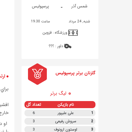
-
شمس آذر
پرسپولیس
شنبه, 24 مرداد
ساعت 19:30
ورزشگاه :
قزوین
داور :
؟؟؟
گلزنان برتر پرسپولیس
ارت
براي اين 3 نفر من
لیگ برتر
افشي
نام بازیکن
تعداد گل
خارج
1
علی علیپور
6
2
سروش رفیعی
3
او در
3
اوستون ارونوف
3
را ن