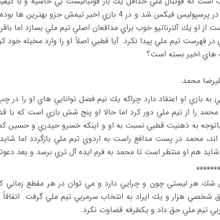
است كه فوتبال ملي حداقل يك بار فوتباليست بي حاشيه و با كيفيتي 
صدا در پرسپوليس فيكس شد و در 4 بازي اخير تيمش 
ت از او يك آلترناتيو خوب براي مدافعان اصلي تيم ملي بسازد اما باق
در فهرست تيم ملي پيدا نكرد. آيا قطبي اصلاً او را وارد مخيله خود 
 هاي اخير بسته است؟
 به بازي او اعتقاد دارد چراكه يك نيم فصل توانايي هاي او را د
 محمد را از تيم ملي دور كرد اما حالا او پنج شش بازي است كه با 
اتوجه به ذهنيت قطبي نسبت به او و اينكه خسرو حيدري و حسين كعبي
 اند، محمد در پست مدافع راست به اردوي تيم ملي بازگردد اما شا
شايد هم او منتظر است تا محمد به فرم ايده آل تري برسد و بعد دعو
******
 شك هر ليستي چون و چرايي دارد و مي توان در هر مقطع زماني كه
ق شخصي هزار و يك ايراد به انتخاب سرمربي تيم ملي گرفت. اتفاقا
بي تيم ملي حق داد و يكطرفه قضاوت نكرد.