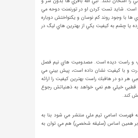
را امتحان نكند. نبي الله باقري ها بدون سر و
جزو بهترين ها بوده است. شايد تست كردن او در تورنمنت دوحه مي
ري ها با وجود روند كم نوسان و يكنواختش دوباره
كرده يا چشم به كيفيت يكي از بهترين هاي ليگ در
ر چپ و راست ديده است. مصدوميت هاي نيم فصل
قدرت و با كيفيت نشان داده است، پيش بيني مي
 هر دو در هافبك راست بهترين كيفيت را ارائه
يد قطبي خيلي هم نمي خواهد به ذهنياتش رجوع
تش كند.
 فهرست اسامي تيم ملي منتشر مي شود بنا به
ً بر همين اساس (سليقه شخصي) هم مي توان به