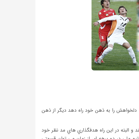
دلخواهش را به ذهن خود راه دهد ديگر از ذهن
د و البته در اين راه هدفگذاري هاي مد نظر خود
يم ملي در دو برهه اي از زمان مي توان قسمتي