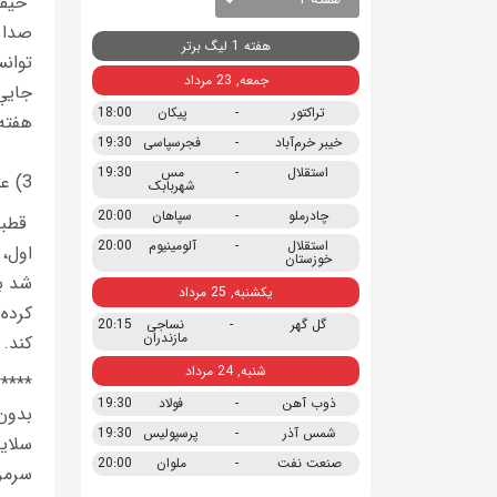
حيف 
هفته 1 لیگ برتر
توانس
جمعه, 23 مرداد
جايي 
تراکتور
-
پیکان
18:00
هفته
خیبر خرم‌آباد
-
فجرسپاسی
19:30
استقلال
-
مس
19:30
3) عليرضا محمد:
شهربابک
چادرملو
-
سپاهان
20:00
قطبي
استقلال
-
آلومینیوم
20:00
اول،
خوزستان
شد ب
یکشنبه, 25 مرداد
كرده
گل گهر
-
نساجی
20:15
مازندران
كند. 
شنبه, 24 مرداد
*****
ذوب آهن
-
فولاد
19:30
بدون
شمس آذر
-
پرسپولیس
19:30
سلاي
صنعت نفت
-
ملوان
20:00
سرمر