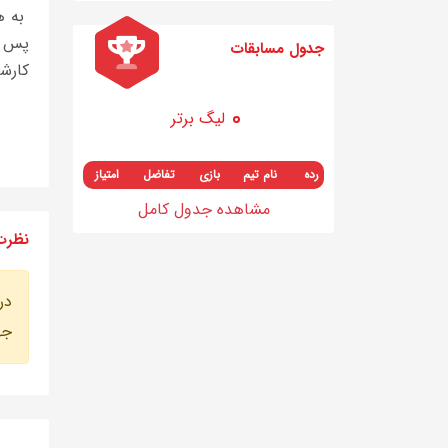
پس م
جدول مسابقات
كارشن
لیگ برتر
رده
نام تیم
بازی
تفاضل
امتیاز
مشاهده جدول کامل
نظرت
در
جه