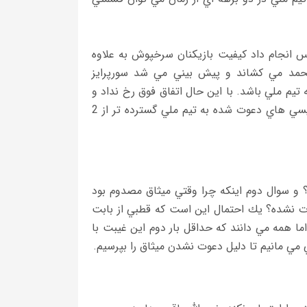
پوليس انجام داد كيفيت بازيكنان سرخپوش به علاوه
محمد مي كشاند و پيش بيني مي شد سورپرايز
تيم ملي باشد. با اين حال اتفاق فوق رخ نداد و
قطبي با دعوت از سپهر حيدري و محسن خليلي نخواست كه دايره پرسپوليسي هاي دعوت شده به تيم ملي گسترده تر از 2
و سوال دوم اينكه چرا وقتي ميثاق مصدوم بود
وت نشده؟ يك احتمال اين است كه قطبي از بابت
اما همه مي دانند كه حداقل بار دوم اين غيبت با
 مانيم تا دليل دعوت نشدن ميثاق را بپرسيم.