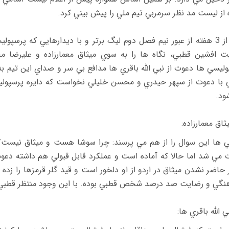
از ليست مد نظر سرمربي تيم ملي را پيش بيني كرد.
پس از 3 هفته از عبور نيم فصل دوم ليگ برتر و با ديدارهايي كه پرس
ت افشين قطبي، نگاه ها را به سوي ميثاق معمارزاده و عليرضا 
ليسي ها دعوت از نبي الله باقري ها مدافع بي سر و صداي اين تيم به 
ود.
 ها اين سوال را از هم مي پرسند: چرا سوشا هست و ميثاق نيست؟ 
 مي شد اما حالا كه آماده است و عملكرد قابل قبولي هم داشته دع
 حاضر نشدن ميثاق در اردو از او دلخور است و قيد گلر قرمزها را زده 
نگي و رضايت صد درصد شخص قطبي بوده. با اين وجود منتظر قطبي مي