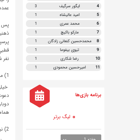
4
ایگور سرگیف
3
عمده 
5
امید عالیشاه
1
6
محمد عمری
1
7
مارکو باکیچ
1
ذهني
پرسپو
8
محمدحسین کنعانی زادگان
1
9
تیوی بیفوما
1
نفر ش
10
رضا شکاری
1
11
امیرحسین محمودی
1
1) ميثاق معمارزاده:
خيلي
برنامه
بازی ها
دعوت
دوبار
هماه
لیگ برتر
2) نبي الله باقري ها:
هفته 1