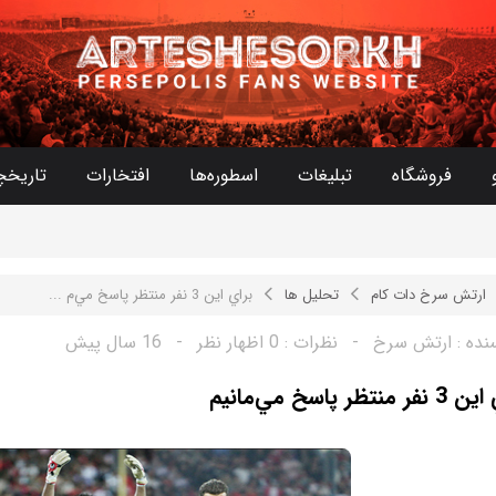
فروشگاه
تبلیغات
اسطوره‌ها
افتخارات
تاریخچ
ارتش سرخ دات کام
تحلیل ها
براي اين 3 نفر منتظر پاسخ مي‌م ...
نده :
ارتش سرخ
-
نظرات :
0 اظهار نظر
-
16 سال پیش
 منتظر پاسخ مي‌مانيم