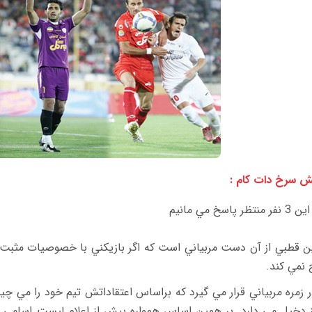
ش سرخ دات کام :
تظر پاسخ مي مانيم
ن قطبي از آن دست مربياني است كه اگر بازيكني با خصوصيات مثبت 
 نمي كند.
 زمره مربياني قرار مي گيرد كه براساس اعتقاداتش تيم خود را مي چين
يز دخيل مي دارد. بر همين اساس همواره پيش از اعلام ليست اسامي ت