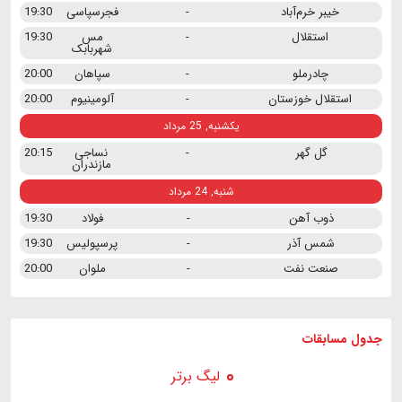
خیبر خرم‌آباد
-
فجرسپاسی
19:30
استقلال
-
مس
19:30
شهربابک
چادرملو
-
سپاهان
20:00
استقلال خوزستان
-
آلومینیوم
20:00
یکشنبه, 25 مرداد
گل گهر
-
نساجی
20:15
مازندران
شنبه, 24 مرداد
ذوب آهن
-
فولاد
19:30
شمس آذر
-
پرسپولیس
19:30
صنعت نفت
-
ملوان
20:00
جدول مسابقات
لیگ برتر