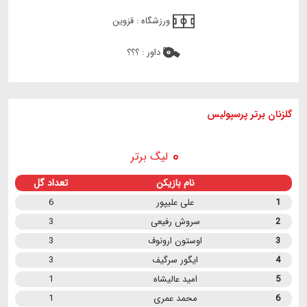
ورزشگاه :
قزوین
داور :
؟؟؟
گلزنان برتر پرسپولیس
لیگ برتر
نام بازیکن
تعداد گل
1
علی علیپور
6
2
سروش رفیعی
3
3
اوستون ارونوف
3
4
ایگور سرگیف
3
5
امید عالیشاه
1
6
محمد عمری
1