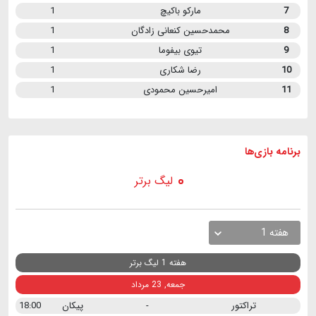
7
مارکو باکیچ
1
8
محمدحسین کنعانی زادگان
1
9
تیوی بیفوما
1
10
رضا شکاری
1
11
امیرحسین محمودی
1
برنامه
بازی ها
لیگ برتر
هفته 1
هفته 1 لیگ برتر
جمعه, 23 مرداد
تراکتور
-
پیکان
18:00