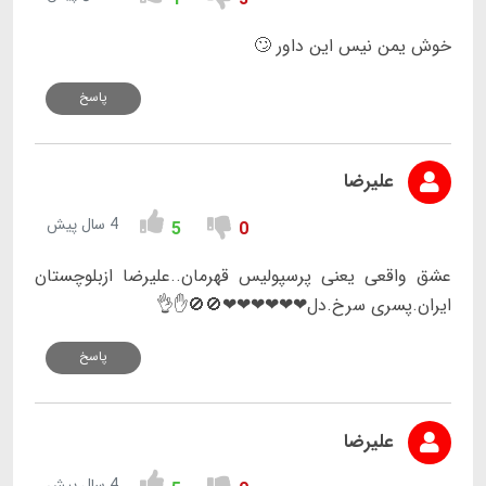
خوش یمن نیس این داور 🙄
پاسخ
علیرضا
4 سال پیش
5
0
عشق واقعی یعنی پرسپولیس قهرمان..عليرضا ازبلوچستان
ایران.پسری سرخ.دل❤❤❤❤❤❤🚫🚫✋️👌
پاسخ
علیرضا
4 سال پیش