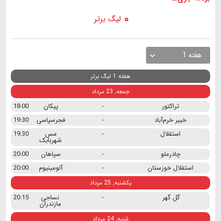
لیگ برتر
هفته 1
هفته 1 لیگ برتر
جمعه, 23 مرداد
تراکتور
-
پیکان
18:00
خیبر خرم‌آباد
-
فجرسپاسی
19:30
استقلال
-
مس
19:30
شهربابک
چادرملو
-
سپاهان
20:00
استقلال خوزستان
-
آلومینیوم
20:00
یکشنبه, 25 مرداد
گل گهر
-
نساجی
20:15
مازندران
شنبه, 24 مرداد