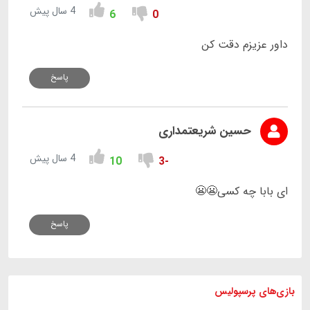
4 سال پیش
6
0
داور عزیزم دقت کن
پاسخ
حسین شریعتمداری
4 سال پیش
10
-3
ای بابا چه کسی😬😬
پاسخ
بازی های
پرسپولیس