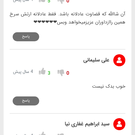
5
0
آن شاالله که قضاوت عادلانه باشد. فقط عادلانه ارتش‌ سرخ
همین راازداوران عزیزمیخواهد.وبس❤❤❤❤❤❤
پاسخ
علی سلیمانی
4 سال پیش
3
0
خوب بدک نیست
پاسخ
سید ابراهیم غفاری نیا