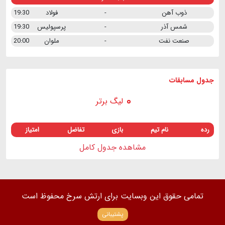
ذوب آهن
-
فولاد
19:30
شمس آذر
-
پرسپولیس
19:30
صنعت نفت
-
ملوان
20:00
جدول مسابقات
لیگ برتر
رده
نام تیم
بازی
تفاضل
امتیاز
مشاهده جدول کامل
تمامی حقوق این وبسایت برای ارتش سرخ محفوظ است
پشتیبانی