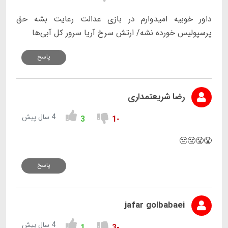
داور خوبیه امیدوارم در بازی عدالت رعایت بشه حق
پرسپولیس خورده نشه/ ارتش سرخ آریا سرور کل آبی‌ها
پاسخ
رضا شریعتمداری
4 سال پیش
3
-1
😤😤😤😤
پاسخ
jafar golbabaei
4 سال پیش
1
-3