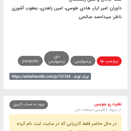
داوران: امیر ایار، هادی طوسی، امین زاهدی، یعقوب آشوری
ناظر: سیداحمد صالحی
داور
برچسب ها
پرسپولیس
پرسپولیس
perspolis
لینک کوتاه : https://arteshesorkh.com/p/151339
نظرت رو بنویس
ورود به حساب کاربری
از حروف انگلیسی استفاده نکن
در حال حاضر فقط کاربرانی که در سایت ثبت نام کرده