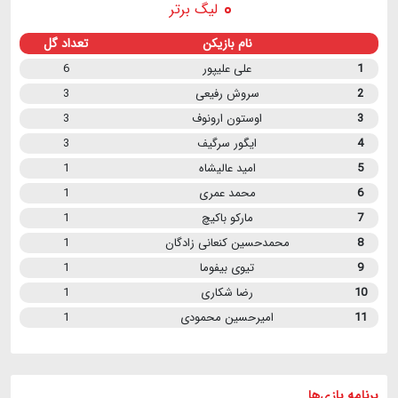
لیگ برتر
نام بازیکن
تعداد گل
1
علی علیپور
6
2
سروش رفیعی
3
3
اوستون ارونوف
3
4
ایگور سرگیف
3
5
امید عالیشاه
1
6
محمد عمری
1
7
مارکو باکیچ
1
8
محمدحسین کنعانی زادگان
1
9
تیوی بیفوما
1
10
رضا شکاری
1
11
امیرحسین محمودی
1
برنامه
بازی ها