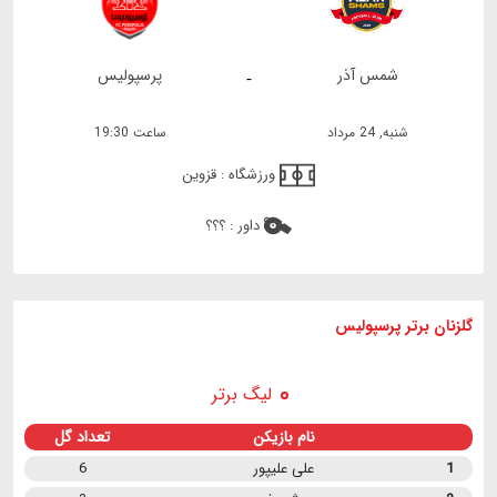
شمس آذر
پرسپولیس
-
شنبه, 24 مرداد
ساعت 19:30
ورزشگاه :
قزوین
داور :
؟؟؟
گلزنان برتر پرسپولیس
لیگ برتر
نام بازیکن
تعداد گل
1
علی علیپور
6