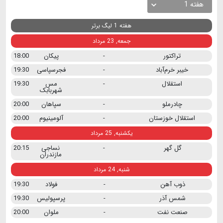
هفته 1
هفته 1 لیگ برتر
جمعه, 23 مرداد
تراکتور
-
پیکان
18:00
خیبر خرم‌آباد
-
فجرسپاسی
19:30
استقلال
-
مس
19:30
شهربابک
چادرملو
-
سپاهان
20:00
استقلال خوزستان
-
آلومینیوم
20:00
یکشنبه, 25 مرداد
گل گهر
-
نساجی
20:15
مازندران
شنبه, 24 مرداد
ذوب آهن
-
فولاد
19:30
شمس آذر
-
پرسپولیس
19:30
صنعت نفت
-
ملوان
20:00