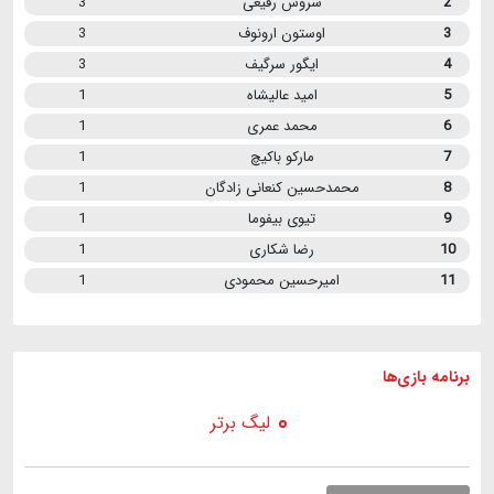
2
سروش رفیعی
3
3
اوستون ارونوف
3
4
ایگور سرگیف
3
5
امید عالیشاه
1
6
محمد عمری
1
7
مارکو باکیچ
1
8
محمدحسین کنعانی زادگان
1
9
تیوی بیفوما
1
10
رضا شکاری
1
11
امیرحسین محمودی
1
برنامه
بازی ها
لیگ برتر