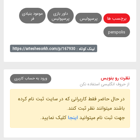
داور بازی
موعود بنیادی
برچسب ها
پرسپولیس
پرسپولیس
فر
perspolis
لینک کوتاه : https://arteshesorkh.com/p/167930
نظرت رو بنویس
ورود به حساب کاربری
از حروف انگلیسی استفاده نکن
در حال حاضر فقط کاربرانی که در سایت ثبت نام کرده
باشند میتوانند نظر ثبت کنند.
جهت ثبت نام میتوانید
اینجا
کلیک نمایید.