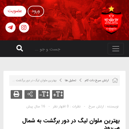
ورود
عضویت
ارتش سرخ دات کام
تحلیل ها
بهترين ملوان ليگ در دور برگشت ...
نویسنده :
ارتش سرخ
-
نظرات :
0 اظهار نظر
-
16 سال پیش
بهترين ملوان ليگ در دور برگشت به شمال
مي‌رود