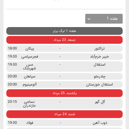
هفته 1
هفته 1 لیگ برتر
جمعه, 23 مرداد
تراکتور
-
پیکان
18:00
خیبر خرم‌آباد
-
فجرسپاسی
19:30
استقلال
-
مس
19:30
شهربابک
چادرملو
-
سپاهان
20:00
استقلال خوزستان
-
آلومینیوم
20:00
یکشنبه, 25 مرداد
گل گهر
-
نساجی
20:15
مازندران
شنبه, 24 مرداد
ذوب آهن
-
فولاد
19:30