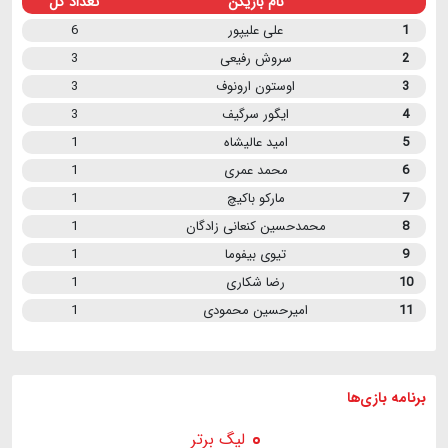
نام بازیکن
تعداد گل
1
علی علیپور
6
2
سروش رفیعی
3
3
اوستون ارونوف
3
4
ایگور سرگیف
3
5
امید عالیشاه
1
6
محمد عمری
1
7
مارکو باکیچ
1
8
محمدحسین کنعانی زادگان
1
9
تیوی بیفوما
1
10
رضا شکاری
1
11
امیرحسین محمودی
1
برنامه
بازی ها
لیگ برتر