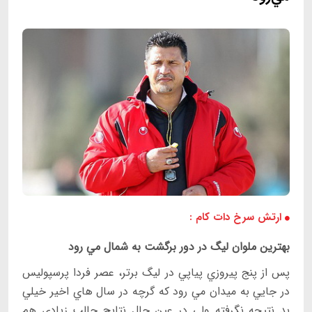
ارتش سرخ دات کام :
بهترين ملوان ليگ در دور برگشت به شمال مي رود
پس از پنج پيروزي پياپي در ليگ برتر، عصر فردا پرسپوليس
در جايي به ميدان مي رود كه گرچه در سال هاي اخير خيلي
بد نتيجه نگرفته ولي در عين حال نتايج جالب زيادي هم