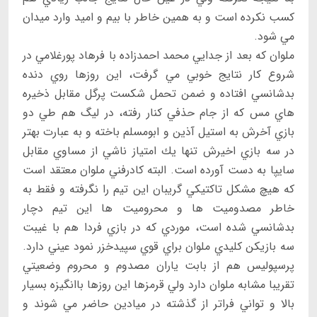
كسب نكرده است و به همين خاطر با بيم و اميد وارد ميدان
مي شود.
ملوان كه بعد از جدايي محمد احمدزاده با فرهاد پورغلامي در
شروع كار نتايج خوبي مي گرفت، اين روزها روي دنده
بدشانسي افتاده و ضمن تحمل شكست پرگل مقابل ذخيره
هاي مس كه از جام حذفي كنار رفته، در ليگ هم طي دو
بازي آخرش به استيل آذين و ابومسلم باخته و به عبارت بهتر
در سه بازي اخيرش تنها يك امتياز ناشي از مساوي مقابل
سايپا به دست آورده است. البته كادرفني ملوان معتقد است
كه هيچ مشكل تاكتيكي گريبان اين تيم را نگرفته و فقط به
خاطر مصدوميت ها و محروميت ها اين تيم دچار
بدشانسي شده است، موردي كه در بازي فردا هم با غيبت
سه بازيكن كليدي ملوان براي قوي سپيدخزر نمود عيني دارد.
پرسپوليس هم از بابت ياران مصدوم و محروم وضعيتي
تقريبا مشابه ملوان دارد ولي قرمزها اين روزها باانگيزه بسيار
بالا و تواني فراتر از گذشته در ميادين حاضر مي شوند و