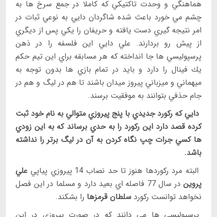
هماهنگي و وحدت تاكتيكي كه كاملا در جمع سرخ ها به
چشم مي خورد باعث شده شاگردان دايي به نوعي ثبات در
امر نتيجه گيري دست يافته و حريفان را يكي پس از ديگري
از پيش رو بردارند. علي دايي اين فلسفه را در ذهن
پرسپوليسي ها جا انداخته كه هر مسابقه براي اين تيم حكم
يك فينال را دارد و بايد در تمام بازي ها بدون توجه به
ميهماني و ميزباني پيروز ميدان باشند تا هم در ليگ و هم در
جام حذفي بتوانند به موفقيت برسند.
دايي كه ركورد جديدي با پنج پيروزي متوالي به نام خود ثبت
كرده قصد دارد اين ركورد را به حدي برساند كه به اين زودي
ها كسي جرات چپ نگاه كردن به آن در ليگ برتر را نداشته
باشد.
البته مرد ركوردها هنوز تا حد نصاب 14 پيروزي پياپي
علي
پروين
در سال 77 فاصله اي بعيد دارد و مسلما در اين فصل
نخواهد توانست ركورد
سلطان قرمزها
را بشكند.
پرسپوليسي ها مي دانند كه در صورت پيروزي در اين