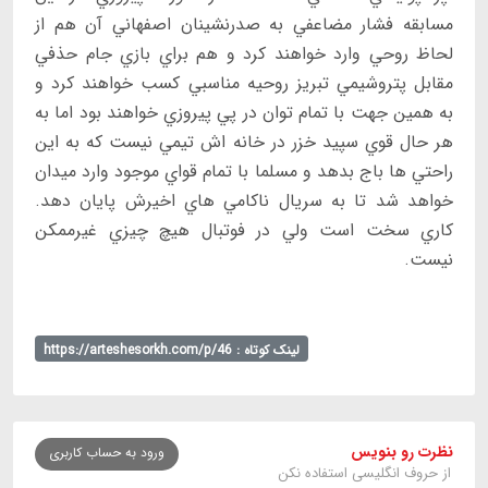
مسابقه فشار مضاعفي به صدرنشينان اصفهاني آن هم از
لحاظ روحي وارد خواهند كرد و هم براي بازي جام حذفي
مقابل پتروشيمي تبريز روحيه مناسبي كسب خواهند كرد و
به همين جهت با تمام توان در پي پيروزي خواهند بود اما به
هر حال قوي سپيد خزر در خانه اش تيمي نيست كه به اين
راحتي ها باج بدهد و مسلما با تمام قواي موجود وارد ميدان
خواهد شد تا به سريال ناكامي هاي اخيرش پايان دهد.
كاري سخت است ولي در فوتبال هيچ چيزي غيرممكن
نيست.
لینک کوتاه : https://arteshesorkh.com/p/46
نظرت رو بنویس
ورود به حساب کاربری
از حروف انگلیسی استفاده نکن