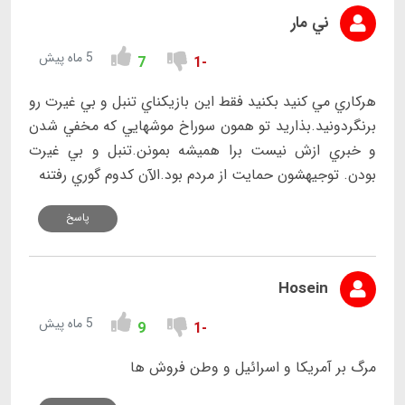
ني مار
5 ماه پیش
7
-1
هرکاري مي کنيد بکنيد فقط اين بازيکناي تنبل و بي غيرت رو
برنگردونيد.بذاريد تو همون سوراخ موشهايي که مخفي شدن
و خبري ازش نيست برا هميشه بمونن.تنبل و بي غيرت
بودن. توجيهشون حمايت از مردم بود.الآن کدوم گوري رفتنه
پاسخ
Hosein
5 ماه پیش
9
-1
مرگ بر آمریکا و اسرائیل و وطن فروش ها