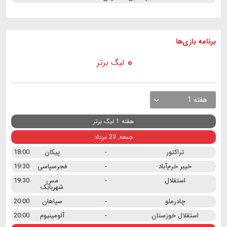
برنامه
بازی ها
لیگ برتر
هفته 1
هفته 1 لیگ برتر
جمعه, 23 مرداد
تراکتور
-
پیکان
18:00
خیبر خرم‌آباد
-
فجرسپاسی
19:30
استقلال
-
مس
19:30
شهربابک
چادرملو
-
سپاهان
20:00
استقلال خوزستان
-
آلومینیوم
20:00