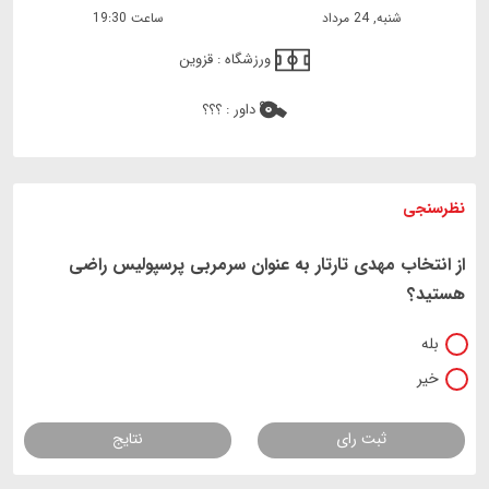
شنبه, 24 مرداد
ساعت 19:30
ورزشگاه :
قزوین
داور :
؟؟؟
نظرسنجی
از انتخاب مهدی تارتار به عنوان سرمربی پرسپولیس راضی
هستید؟
بله
خیر
ثبت رای
نتایج