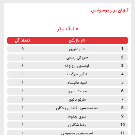
گلزنان برتر پرسپولیس
لیگ برتر
نام بازیکن
تعداد گل
1
علی علیپور
6
2
سروش رفیعی
3
3
اوستون ارونوف
3
4
ایگور سرگیف
3
5
امید عالیشاه
1
6
محمد عمری
1
7
مارکو باکیچ
1
8
محمدحسین کنعانی زادگان
1
9
تیوی بیفوما
1
10
رضا شکاری
1
11
امیرحسین محمودی
1