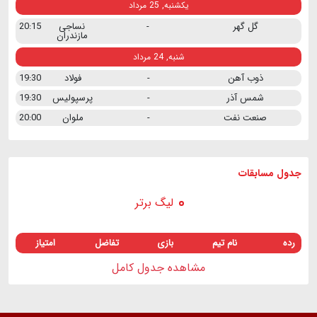
یکشنبه, 25 مرداد
گل گهر
-
نساجی
20:15
مازندران
شنبه, 24 مرداد
ذوب آهن
-
فولاد
19:30
شمس آذر
-
پرسپولیس
19:30
صنعت نفت
-
ملوان
20:00
جدول مسابقات
لیگ برتر
رده
نام تیم
بازی
تفاضل
امتیاز
مشاهده جدول کامل