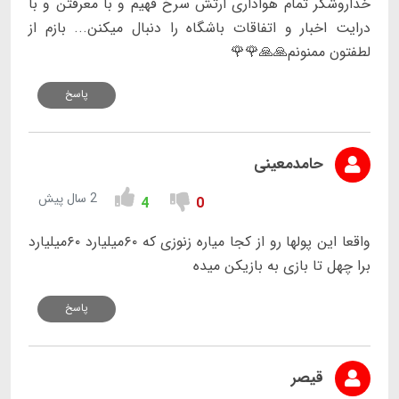
خداروشکر تمام هواداری ارتش سرخ فهیم و با معرفتن و با
درایت اخبار و اتفاقات باشگاه را دنبال میکنن... بازم از
لطفتون ممنونم🙏🙏🌹🌹
پاسخ
حامدمعینی
2 سال پیش
4
0
واقعا این پولها رو از کجا میاره زنوزی که ۶۰میلیارد ۶۰میلیارد
برا چهل تا بازی به بازیکن میده
پاسخ
قیصر