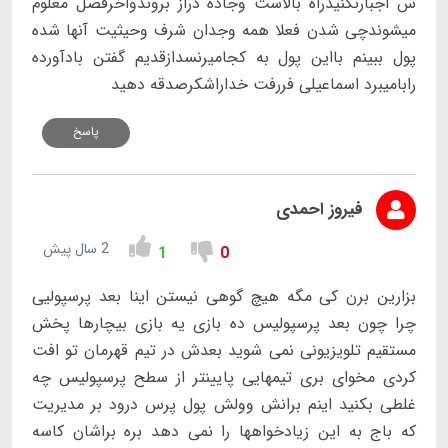
س اجبارنکنیدراه بالاست وجاده دراز بروندواخرفصل معلوم
میشوندچی شدن فعلا همه وجدان شرف وحیثیت آنها شده
پول ببینم بااین پول به کجامیرنسدازقدیم گفتن بادآورده
رابامیبرد اسماعیلی فررفت خداراشکرصدقه دهید
پاسخ
فیروز احمدی
2 سال پیش
1
0
بزارین برن کی مگه هیچ گوهی نیستن اینا بعد پرسپولیی
چرا چون بعد پرسپولیس ده بازی یه بازی بیچارها پخش
مستقیم تلویزیونی نمی شوید بعدش در تیم قهرمان تو افت
کردی مخوای بری تیمهایی پایینتر از سطح پرسپولیس چه
غلطی بکنید اینم برانش وولش پول پرس درود بر مدیریت
که باج به این زیادخواهها را نمی دهد بره براشان کاسه