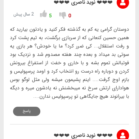
❤️❤️❤️ نوید ناصری ❤️❤️❤️
2 سال پیش
5
0
دوستان گرامی یه کم به گذشته فکر کنید و یادتون بیارید که
همین حسین کنعانی که از سربازی برگشت، به تیم پشت کرد
و رفت استقلال... کی ضرر کرد؟ ما یا خودش؟ هر بازی یه
سوتی بد میداد و بعده چند هفته مصدوم شد و نزدیک بود
فوتبالش تموم بشه و با خاری و خفت از استفراغ بیرونش
کردن و دوباره راه درست رو انتخاب کرد و اومد پرسپولیس و
بازم اوج گرفت.... اینم پشیمون میشه ولی مثل لوگو بوس
هوادارای ارتش سرخ نه میبخشنش نه یادشون میره و دیگه
با بیرانوند هیچ جایگاهی تو پرسپولیس ندارن....
پاسخ
❤️❤️❤️ نوید ناصری ❤️❤️❤️