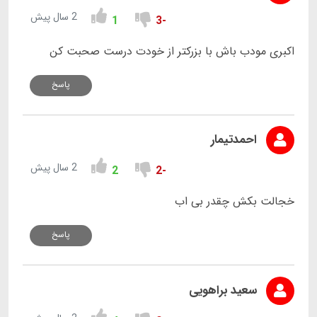
2 سال پیش
1
-3
اکبری مودب باش با بزرکتر از خودت درست صحبت کن
پاسخ
احمدتیمار
2 سال پیش
2
-2
خجالت بکش چقدر بی اب
پاسخ
سعید براهویی