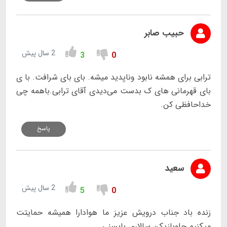
حبیب صابر
2 سال پیش
3
0
ترابی برای همشه نابود وناپدید میشه. بای بای شرافت. با ی
بای قهرمانی های ک بدست می‌دیدی آقای ترابی.باهمه چی
خداحافظی کن.
پاسخ
سعید
2 سال پیش
5
0
زنده باد جناب درویش عزیز ما هوادارا همیشه حمایتت
میکنیم جلوبازیکن سالاری بایسنی