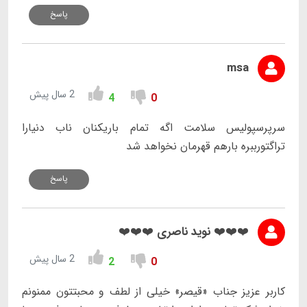
پاسخ
msa
2 سال پیش
4
0
سرپرسپولیس سلامت اگه تمام باریکنان ناب دنیارا
تراگتورببره بارهم قهرمان نخواهد شد
پاسخ
❤️❤️❤️ نوید ناصری ❤️❤️❤️
2 سال پیش
2
0
کاربر عزیز جناب «قیصر» خیلی از لطف و محبتتون ممنونم