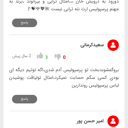
دورود به درویش خان ،،،امثال ترابی و بیرانوند ،برند به
جهنم پرسپولیس ارث ننه ترابی نیست 🌺💖🌹💝🚩
پاسخ
سعیدکرمانی
2 سال پیش
3
0
بروگمشوبدبخت تو پرسپولیس آدم شدی،اگه توتیم دیگه ای
بودی کسی سگم حسابت نمیکرد،امثال تولیاقت پوشیدن
لباس پرسپولیس روندارین
پاسخ
امیر حسن پور