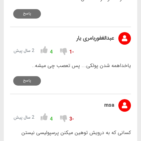
پاسخ
عبدالغفوربامری یار
2 سال پیش
4
-1
یاخداهمه شدن پولکی... پس تعصب چی میشه..
پاسخ
msa
2 سال پیش
4
-3
کسانی که به درویش توهین میکنن پرسپولیسی نیستن