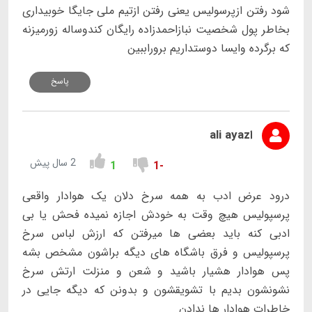
شود رفتن ازپرسولیس یعنی رفتن ازتیم ملی جایگا خوبیداری
بخاطر پول شخصیت نبازاحمدزاده رایگان کندوساله زورمیزنه
که برگرده وایسا دوستداریم بروراببین
پاسخ
اali ayaz
2 سال پیش
1
-1
درود عرض ادب به همه سرخ دلان یک هوادار واقعی
پرسپولیس هیچ وقت به خودش اجازه نمیده فحش یا بی
ادبی کنه باید بعضی ها میرفتن که ارزش لباس سرخ
پرسپولیس و فرق باشگاه های دیگه براشون مشخص بشه
پس هوادار هشیار باشید و شعن و منزلت ارتش سرخ
نشونشون بدیم با تشویقشون و بدونن که دیگه جایی در
خاطرات هوادار ها ندادن