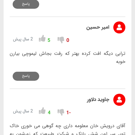
پاسخ
امیر حسین
2 سال پیش
5
0
ترابی دیگه افت کرده بهتر که رفت بجاش لیموچی بیارن
خوبه
پاسخ
جاوید دلاور
2 سال پیش
4
-1
آقای درویش خان معلومه داری چه گوهی می خوری خاک
توی سر اون شش بانک و شرکت طبیعت که زورشون به