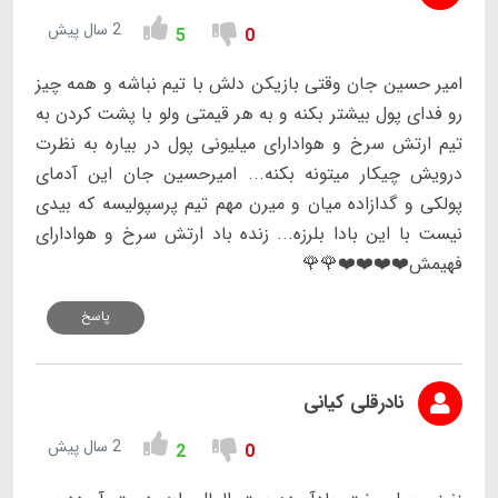
2 سال پیش
5
0
امیر حسین جان وقتی بازیکن دلش با تیم نباشه و همه چیز
رو فدای پول بیشتر بکنه و به هر قیمتی ولو با پشت کردن به
تیم ارتش سرخ و هوادارای میلیونی پول در بیاره به نظرت
درویش چیکار میتونه بکنه... امیرحسین جان این آدمای
پولکی و گدازاده میان و میرن مهم تیم پرسپولیسه که بیدی
نیست با این بادا بلرزه... زنده باد ارتش سرخ و هوادارای
فهیمش❤️❤️❤️❤️🌹🌹
پاسخ
نادرقلی کیانی
2 سال پیش
2
0