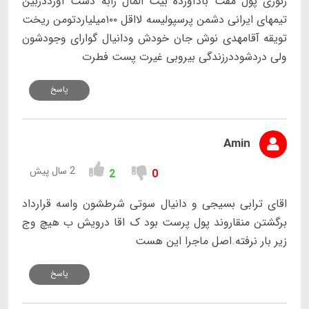
زنوزی پول مفت بادآورده بیت المال رابه دست آورددربین
تیمهای ایرانی دشمن پرسپولیسه لااقل ۱۰۰میلیاردتومن ریخت
تویقه آقامهدی نوش جان خودش ودانیال گوارای وجودشون
ولی دردشوددرزندگی بیروبی غیرت پست فطرت
پاسخ
Amin
2 سال پیش
2
0
اقای ترابی بسیجی و دانیال سوتی شرطشون واسه قرارداد
برگشتن منقاروند پول پرست بود ک اقا درویش ب هیچ وج
زیر بار نرفته.اصل ماجرا این هست
پاسخ