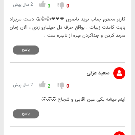
2 سال پیش
3
0
کاربر محترم جناب نوید ناصری ❤❤❤👍👍👏 دست مریزاد
بابت کامنت زیبات . بواقع حرف دل خیلیارو زدی ، الان زمان
سرند کردن و جداکردن سِره از ناسِره ست .
پاسخ
سعید عزتی
2 سال پیش
2
0
اینم میشه یکی عین آقایی و شجاع 🤣🤣🤣
پاسخ