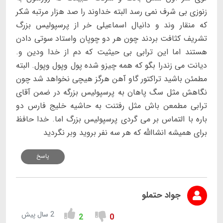
زنوزی بی شرف نمی رسد البته خداوند را صد هزار مرتبه شکر
که منقار وند و دانیال اسماعیلی خر از پرسپولیس بزرگ
تشریف کثافت بردند چون هر دو چوپان واستاد سوتی دادن
هستند اما این ترابی بی حیثیت که دم از خدا ودین و.
دیانت می زندرا بگو که همه چیزو شده پول وپول وپول. البته
مطمئن باشید تراکتور گاو آهن هرگز هیچی نخواهد شد چون
نگاهش مثل سگ پاهان به پرسپولیس بزرگه در ضمن آقای
ترابی مطمعن باش مثل رفتنت به حاشیه خلیج فارس دو
باره با التماس بر می گردی پرسپولیس بزرگ اما. خدا حافظ
برای همیشه انشاالله که هر سه نفر بروید وبر نگردید
پاسخ
جواد حتملو
2 سال پیش
2
0