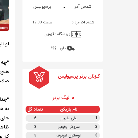
-
شمس آذر
پرسپولیس
شنبه, 24 مرداد
ساعت 19:30
ورزشگاه :
قزوین
او ال
داور :
؟؟؟
*چه 
هیچ ع
گلزنان برتر پرسپولیس
صلاحد
لیگ برتر
*جدا
به ه
نام بازیکن
تعداد گل
جای 
1
علی علیپور
6
ظاهری
2
سروش رفیعی
3
3
اوستون ارونوف
3
که ع