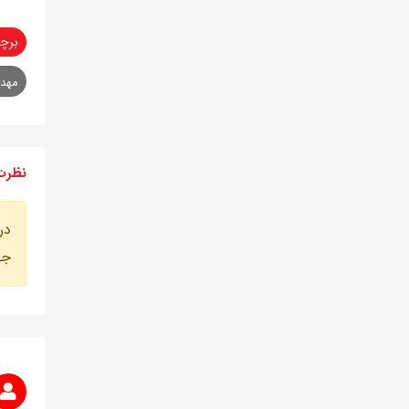
برچ
مهدی
نظرت
در
جه