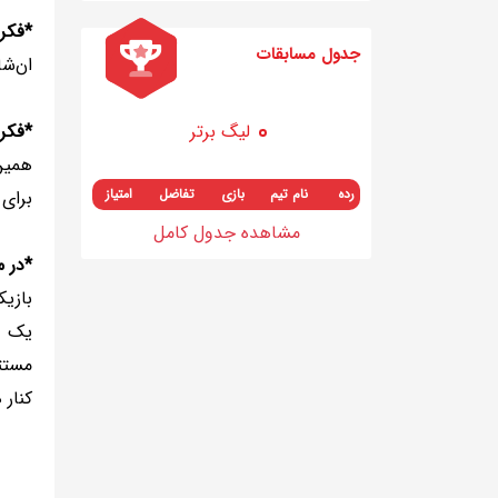
*فکر 
جدول مسابقات
ان‌شا
لیگ برتر
*فکر 
همین 
رده
نام تیم
بازی
تفاضل
امتیاز
برای 
مشاهده جدول کامل
*در م
بازیک
یک تی
مستثن
کنار 