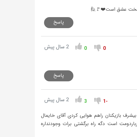
ایتخت عشق است❤️🚩🙋
پاسخ
2 سال پیش
0
0
پاسخ
2 سال پیش
3
-1
بیشرف بازیکنان راهم هوایی کردی آقای خایمال
اردومت است دگه راه برگشتی برات وجودنداره