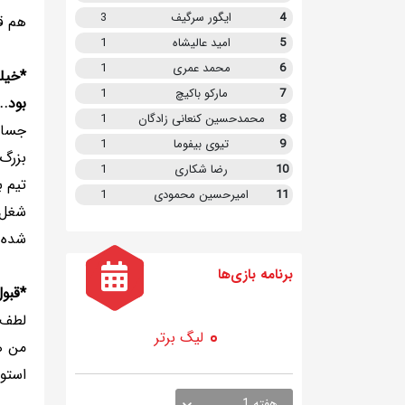
4
ایگور سرگیف
3
هم قر
5
امید عالیشاه
1
6
محمد عمری
1
7
مارکو باکیچ
1
بود..
8
محمدحسین کنعانی زادگان
1
جسارت
9
تیوی بیفوما
1
بزرگ
10
رضا شکاری
1
تیم 
11
امیرحسین محمودی
1
شغل ش
شده 
برنامه
بازی ها
*قبول
لطف ه
لیگ برتر
من ه
استوا
هفته 1