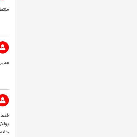
منتظ
مدیر 
فقط 
پولک
خایم