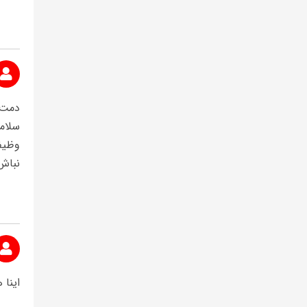
دمت 
سلام
وظیف
نباش
اینا 