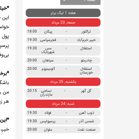
*خیلی
هفته 1 لیگ برتر
این 
جمعه, 23 مرداد
خواس
تراکتور
-
پیکان
18:00
پول 
خیبر خرم‌آباد
-
فجرسپاسی
19:30
پرسپ
استقلال
-
مس
19:30
شهربابک
بی‌وف
چادرملو
-
سپاهان
20:00
استقلال
-
آلومینیوم
20:00
خوزستان
*برخی
یکشنبه, 25 مرداد
باشگا
گل گهر
-
نساجی
20:15
من ر
مازندران
هر ز
شنبه, 24 مرداد
ذوب آهن
-
فولاد
19:30
*این 
شمس آذر
-
پرسپولیس
19:30
خیر،
صنعت نفت
-
ملوان
20:00