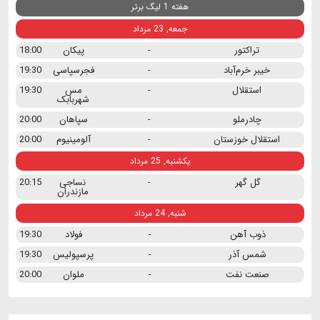
هفته 1 لیگ برتر
جمعه, 23 مرداد
تراکتور
-
پیکان
18:00
خیبر خرم‌آباد
-
فجرسپاسی
19:30
استقلال
-
مس
19:30
شهربابک
چادرملو
-
سپاهان
20:00
استقلال خوزستان
-
آلومینیوم
20:00
یکشنبه, 25 مرداد
گل گهر
-
نساجی
20:15
مازندران
شنبه, 24 مرداد
ذوب آهن
-
فولاد
19:30
شمس آذر
-
پرسپولیس
19:30
صنعت نفت
-
ملوان
20:00