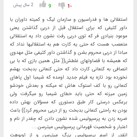
2 سال پیش
9
-1
استقلالی ها و فدراسیون و سازمان لیگ و کمیته داوران با
داور کثیفی که برای استقلال قبل از دربی گذاشتن یعنی
موعود بنیادی فر که توی دربی رفت نشون داد یه استقلالی
متعصب هست که حتی یه کارت هم به استقلالیها نداد که
مبادا از دربی محروم بشن و گذاشتن داور کثیفی مثل مهدوی
که همیشه با قضاوتهای غلطش(( مثل همین بازی که با بی
انصافی به کنعانی کارت داد که حتی کنعانی بدبخت بهشم
نخورده بود تازه یه فیلم جدید اومده که شیمبا اول پاهای
کنعانی رو با کف استوک هاش له میکنه و بعدش خودشو
زمین میزنه که حتی باید خطای شیمبا رو میگرفت ولی
برعکس درستی کار طبق دستوری که مسؤلان بهش داده
بودن به راحتی کنعانی بدبخت رو از دربی محروم کرد)) باعث
ضربه زدن به پرسپولیس شده نشون دادن که چقدر از نام و
اعتبار و شخصیت قهرمانی پرسپولیس میترسن....
انقدر از اسم پرسپولیس بزرگ میترسن و از اوبوهت