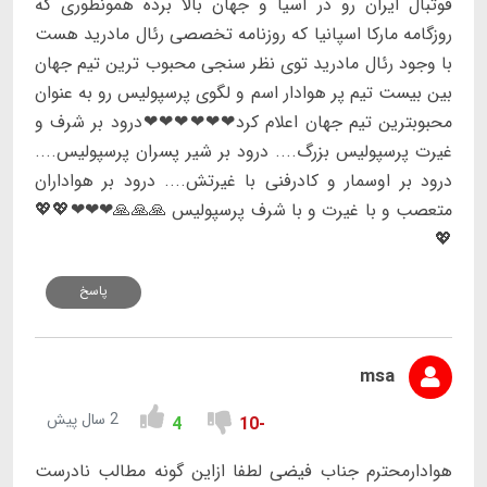
فوتبال ایران رو در آسیا و جهان بالا برده همونطوری که
روزگامه مارکا اسپانیا که روزنامه تخصصی رئال مادرید هست
با وجود رئال مادرید توی نظر سنجی محبوب ترین تیم جهان
بین بیست تیم پر هوادار اسم و لگوی پرسپولیس رو به عنوان
محبوبترین تیم جهان اعلام کرد❤❤❤❤❤❤درود بر شرف و
غیرت پرسپولیس بزرگ.... درود بر شیر پسران پرسپولیس....
درود بر اوسمار و کادرفنی با غیرتش.... درود بر هواداران
متعصب و با غیرت و با شرف پرسپولیس 🙏🙏🙏❤❤❤💖💖
💖
پاسخ
msa
2 سال پیش
4
-10
هوادارمحترم جناب فیضی لطفا ازاین گونه مطالب نادرست