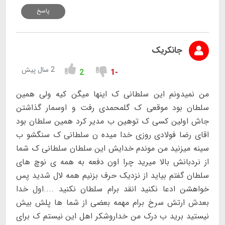
پاسخ
جانکریک
2 سال پیش
2
-1
من نمیدونم این سلطانی ک اینها میگن کیه ولی همین
سلطان بود موقعی ک گلمحمدی رفت و اوسمار گذاشتن
جاش اولین کسی ک توهین ب مدیر کرد همین سلطان بود
اقای رضا فولادی روزی خدا میده ن سلطانی ک سنگشو ب
سینه میزنید من موندم خدایش این سلطان سلطانی ک شما
از نردبانش بالا میرید چرا اون دفعه به همه ی نوچ های
سلطان گفتم بیاید از نزدیک حرف بزنیم همه لال شدید پس
خواهشن ادعا نکنید انقد برام سلطان نکنید ....اول خدا
بعدش ارتش سرخ برام مهمه بعضی از شما ها پلش بیش
نیستید برید ب درک من خداروشکر اهل این نیستم ک برای