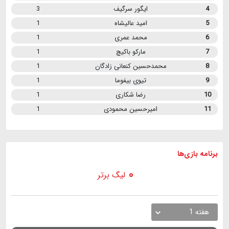
4
ایگور سرگیف
3
5
امید عالیشاه
1
6
محمد عمری
1
7
مارکو باکیچ
1
8
محمدحسین کنعانی زادگان
1
9
تیوی بیفوما
1
10
رضا شکاری
1
11
امیرحسین محمودی
1
برنامه
بازی ها
لیگ برتر
هفته 1