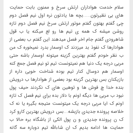
سلام خدمت هواداران ارتش سرخ و ممنون بابت حمایت
های بی نظیرتون.....بچه ها یادتون نره اول نیم فصل دوم
چی گفتم بهتون گفتم موتور ارتش سرخ نیم فصل دوم تازه
روشن میشه ک همه ی تیم ها رو لع میکنه یا ب قول
شاهرودی گفتم جام اخر فصل میدهند این گفتم ب بعضی از
هوادارها ک نفوذ بد میزدند ک اوسمار بدرد نمیخوره ک من
ب نظر خودم گفتم بهترین گزینه میتونه اوسمار باشه حتی
مربی درجه یک دنیا هم نمیتونست تیم تو نیم فصل جمع کنه
اوسمار هم دوسال کنار تیم بوده شناخت خوبی داره از
بازیکنان بس بهترین گزینه بود بعضی از هوادارها ب درویش
بنده خدا چ فوش ها و توهین های ک نکردند حیف پول
نبود ب مربی ها دیگه اونم با دلار بده برای نیم فصل ک تازه
اونم ک ایا مربی درجه یک میتونست متیجه بگیره یا نه ک
خلاصه پرونده جدیدی بازبشه...بس درویش بهترین کارو کرد
ک ن پرونده جدیدی و ن پول الکی از باشگاه بره حالا ب
حمایت ها ادامه بدیم ک ان شاءالله تیم دوباره سه گانه