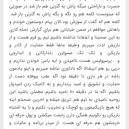
حسرت و ناراحتی میگه پاش به گلزنی هم باز شد.در صورتی
که میتونست کلمه هم رو نگه و بگه پاش به گلزنی باز شد.
کلمه هم که گفت از سوزش بود.الان پیام دوستمون خوندم و
باهاش موافقم.در ضمن خیابانی هم برای گزارش نحثه.کاری
به این صحبتا و اعتقادا نداشته باشیم.تیم رو فرم هست و از
بازیش لذت میبریم وظیفه ماها فقط حمایت از کادر و
بازیکن و تک تک مسولین ،تدارکاتی و ابدارچی
و....پرسپولیس هست.ناامیدی و ایه یاس خوندن نداریم و
دربی رو هم اییشالا اگه ناداوری نباشه میبریم و اینو یادمون
باشه در هر بازی تا دقیقه نود اگه عقب بیوفته دست از
حمایت و تشویق و امید برنداریم و به کامبک زدن امیدوار
باشیم .اگه ما در دقیقه ۸۰ نامید باشیم مطمئن باشید این
روحیه نامیدی به تیم هم تزریق میشه.و اخرین صحبتم اینه
که هیچ بازیکنیمون رو کوچک و تخریب نکنیم و با یه اشتباه
بازیکن رو نکوبیم.همگی دارن زحمت میکشن و پول حرفه ای
خرجشون هم حرفه ای هست .از میدر برنامه و مالیات و