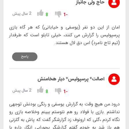
حاج ولی جانباز
2 سال پیش
8
-1
امان از این دو نفر (یوسفی و خیابانی) که هر گاه بازی
پرسپولیس را گزارش می کنند، خیلی تابلو است که طرفدار
(تیم تاج نامرد) اس دق لال هستند.
پاسخ
اصالت* پرسپولیس* دیار هخامنش
2 سال پیش
8
-1
درود.من هیچ وقت به گزارش یوسفی و رنگی بودنش توجهی
نداشتم .بازی با فولاد رو هم نتوستم ببینم وخلاصه بازی رو
نگاه کردم ،گلی که ارونوف زد گزارشگر گفت که پاش به گلزنی
هم باز شد به خودم گفتم گزارشگر یجورایی انگار داره با