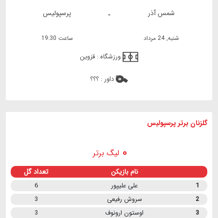
شمس آذر
پرسپولیس
-
شنبه, 24 مرداد
ساعت 19:30
ورزشگاه :
قزوین
داور :
؟؟؟
گلزنان برتر پرسپولیس
لیگ برتر
نام بازیکن
تعداد گل
1
علی علیپور
6
2
سروش رفیعی
3
3
اوستون ارونوف
3