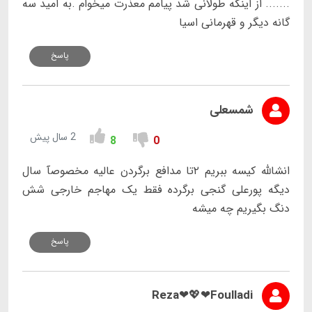
....... از اینکه طولانی شد پیامم معذرت میخوام .به امید سه
گانه دیگر و قهرمانی اسیا
پاسخ
شمسعلی
2 سال پیش
8
0
انشالله کیسه ببریم ۲تا مدافع برگردن عالیه مخصوصآ سال
ديگه پورعلی گنجی برگرده فقط یک مهاجم خارجی شش
دنگ بگيريم چه ميشه
پاسخ
Reza❤💖❤Foulladi