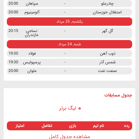
چادرملو
-
سپاهان
20:00
استقلال خوزستان
-
آلومینیوم
20:00
یکشنبه, 25 مرداد
گل گهر
-
نساجی
20:15
مازندران
شنبه, 24 مرداد
ذوب آهن
-
فولاد
19:30
شمس آذر
-
پرسپولیس
19:30
صنعت نفت
-
ملوان
20:00
جدول مسابقات
لیگ برتر
رده
نام تیم
بازی
تفاضل
امتیاز
مشاهده جدول کامل