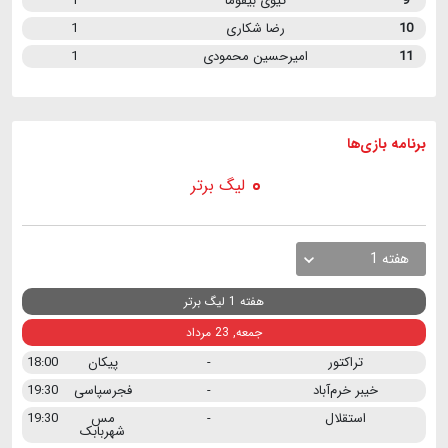
9
تیوی بیفوما
1
10
رضا شکاری
1
11
امیرحسین محمودی
1
برنامه
بازی ها
لیگ برتر
هفته 1
هفته 1 لیگ برتر
جمعه, 23 مرداد
تراکتور
-
پیکان
18:00
خیبر خرم‌آباد
-
فجرسپاسی
19:30
استقلال
-
مس
19:30
شهربابک