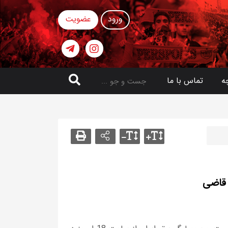
ورود
عضویت
ه
تماس با ما
 قاضی