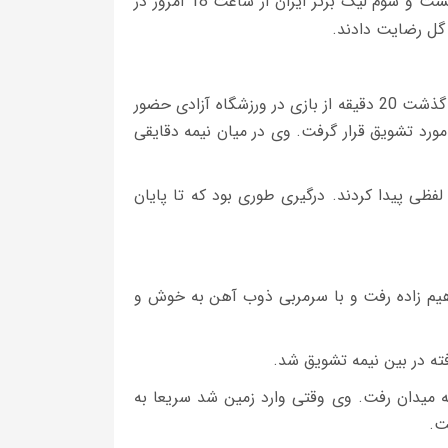
تیم های پرسپولیس و ذوب آهن در چارچوب هفته بیست و سوم لیگ برتر ایران از ساعت 18 امروز در
گل رضایت دادند.
* علیرضا حقیقی، دروازه بان سابق پرسپولیس پس از گذشت 20 دقیقه از بازی در ورزشگاه آزادی حضور
رد تشویق قرار گرفت. وی در میان نیمه دقایقی
گیری لفظی پیدا کردند. درگیری طوری بود که تا پایان
هیم زاده رفت و با سرمربی ذوب آهن به خوش و
ه در بین نیمه تشویق شد.
 به میدان رفت. وی وقتی وارد زمین شد سریعا به
ت.