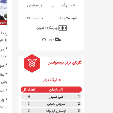
-
شمس آذر
پرسپولیس
شنبه, 24 مرداد
ساعت 19:30
ورزشگاه :
قزوین
پیدا
داور :
؟؟؟
با هو
نیمه 
گلزنان برتر پرسپولیس
* هوا
* وق
لیگ برتر
بش پ
نام بازیکن
تعداد گل
* مح
1
علی علیپور
6
* زای
2
سروش رفیعی
3
سمت 
3
اوستون ارونوف
3