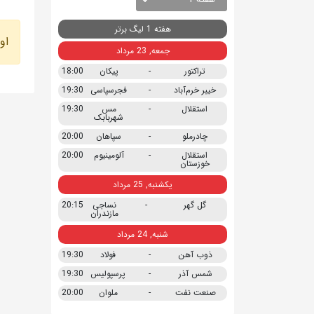
هفته 1 لیگ برتر
او
جمعه, 23 مرداد
تراکتور
-
پیکان
18:00
خیبر خرم‌آباد
-
فجرسپاسی
19:30
استقلال
-
مس
19:30
شهربابک
چادرملو
-
سپاهان
20:00
استقلال
-
آلومینیوم
20:00
خوزستان
یکشنبه, 25 مرداد
گل گهر
-
نساجی
20:15
مازندران
شنبه, 24 مرداد
ذوب آهن
-
فولاد
19:30
شمس آذر
-
پرسپولیس
19:30
صنعت نفت
-
ملوان
20:00