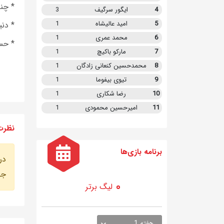
* چند درگیری در 
4
ایگور سرگیف
3
5
امید عالیشاه
1
* دن
6
محمد عمری
1
* حسن زا
7
مارکو باکیچ
1
8
محمدحسین کنعانی زادگان
1
9
تیوی بیفوما
1
10
رضا شکاری
1
11
امیرحسین محمودی
1
نظرت
برنامه
بازی ها
در
جه
لیگ برتر
هفته 1