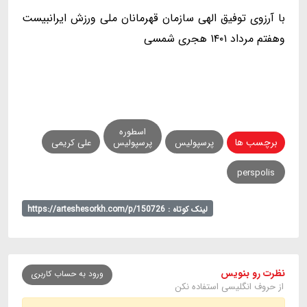
با آرزوی توفیق الهی سازمان قهرمانان ملی ورزش ایرانبیست
وهفتم مرداد ۱۴۰۱ هجری شمسی
اسطوره
برچسب ها
پرسپولیس
پرسپولیس
علی کریمی
perspolis
لینک کوتاه : https://arteshesorkh.com/p/150726
نظرت رو بنویس
ورود به حساب کاربری
از حروف انگلیسی استفاده نکن