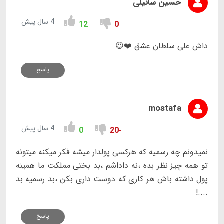
حسین سانیلی
4 سال پیش
12
0
داش علی سلطان عشق ❤️😍
پاسخ
mostafa
4 سال پیش
0
-20
نمیدونم چه رسمیه که هرکسی پولدار میشه فکر میکنه میتونه
تو همه چیز نظر بده ،نه داداشم ،بد بختی مملکت ما همینه
پول داشته باش هر کاری که دوست داری بکن ،بد رسمیه بد
....!
پاسخ