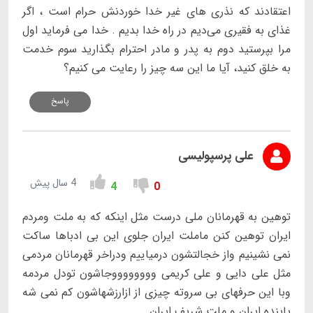
اعتقادند که نذری های غیر خدا خوردنش حرام است ، اگر
غذای به فقیری می‌دیم در راه خدا بدیم . خدا می فرماید اول
مرا بپرستید دوم به پدر و مادر احترام بگذارید سوم خدمت
به خلق کنید، آیا ما این سه چیز را رعایت می کنیم؟
پاسخ
علی پرسپولیسی
4 سال پیش
4
0
توهین به قهرمانان ملی درست مثل اینکه که به ملت ومردم
ایران توهین کنن ماملت ایران جلوی این بی ادباها ساکت
نمی نشینیم واز خجالتشون درمیاییم ودراخر قهرمانان مردمی
مثل علی دایی و علی کریمی ووووووووجاشون تودل مردمه
وبا این حرفهای بی سروته چیزی از ازارزشهاشون کم نمی شه
پاینده ایران و ملت شریف ایران