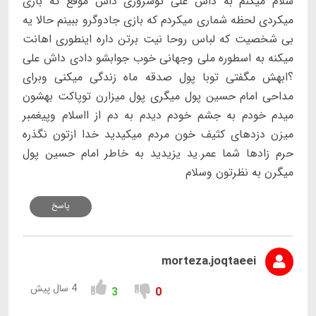
سلام میکنم به داش علی توسروری داش موقع که بازی
میکردی لحظه شماری میکردم که بازی جادوگرو ببینم حالا یه
بی شخصیت که لباس روحا نیت برتن داره اینطوری اهانت
میکنه به اسطوره ملی وجهانی خوب جوابشو دادی داش علی
؟ابهش مگفتی توبا پول صدقه ماه زندگی میکنی وبرای
مداحی امام حسین پول میگری پول میزارن توپاکت بهشون
میدم خودم به جشم خودم دیدم به دم از ااسلام وپیغمبر
میزن دزدهای کثیف خون مردم میکیدید خدا ازتون نگذره
حرم زادها شما عمر.ید یزیدید به خاطر امام حسین پول
میگرن به نظرتون وسلام
پاسخ
morteza.joqtaeei
4 سال پیش
3
0