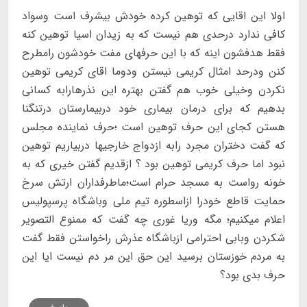
اولا این اقایی که توهین کرده خودش بیشرف است وسواد
کافی ندارد درحدی هم نیست که به زیدان اسیا توهین کنه
فقط هدفشون اینه که با این حرفهای مفت خودشون رامطرح
کنن ودرحد امثال کریمی نیستن ودوما اقای کریمی توهین
نکردن وخیلی خوب هم گفتن بهتره این نذرهارابه کسانی
بدهیم که برای درمان بیماری خود دربیمارستان درتنگنا
هستن کجای این حرف توهین است ؛حرف نماینده مجلس
که گفت دختران مجرد رابه ازدواج خارجیها دربیاریم توهین
نبود اما حرف کریمی توهین بود ؟ ازقدیم گفتن خیری که به
خونه رواست به مسجد حرام است؛ماطرفداران ارتش سرخ
حمایت قاطع خودرا ازاسطوره تیم ملی وباشگاه پرسپولیس
اعلام میکنیم؛ مگه وریا غوری چه گفت که ممنوع التصویر
شکردن وبابی احترامی ازباشگاه عذرش راخواستن فقط گفت
به مردم خوزستان برسید این حق این مر دم نیست ایا این
حرف بدی بود؟