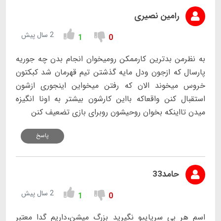
رامین نصیری
2 سال پیش
1
0
به نظرمن بدترین کارممکن رومیخوان انجام بدن چه جوریه
پارسال که ازجون ودل مایه گذشتن تیم قهرمان شد کبکتون
خروس میخوند الان که رفتن میخواین اینجوری ازشون
استقبال کنن واقعاکه بااین کارشون بیشتر به اونا انگیزه
میدن تااینکه بخوان روحیشون روبرای بازی تضعیف کنن
پاسخ
حامد33
2 سال پیش
1
0
اسم هر بی سرپاییو نگیرید بزرگ میشن،داریم گدا معتبر