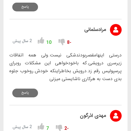
پاسخ
مرادسلمانی
2 سال پیش
10
-8
درستی اینهامقصربودندشکی نیست.ولی همه اتفاقات
زیرسری درویشی.که باخودخواهی این مشکلات روبرای
پرسپولیس رقم زد.درویش بخاطراینکه خودش.روخوب جلوه
بدی دست به هرکاری ناشایستی میزنی
پاسخ
مهدی اذرگون
2 سال پیش
7
-2