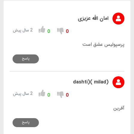
امان الله عزیزی
2 سال پیش
0
0
پرسپولیس عشق است
پاسخ
(milad )(dashti
2 سال پیش
0
0
آفرین
پاسخ