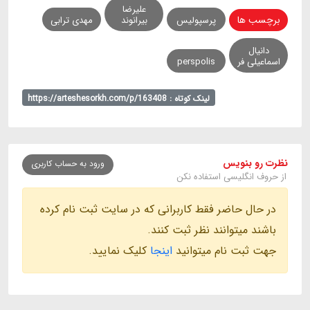
علیرضا
برچسب ها
پرسپولیس
بیرانوند
مهدی ترابی
دانیال
اسماعیلی فر
perspolis
لینک کوتاه : https://arteshesorkh.com/p/163408
نظرت رو بنویس
ورود به حساب کاربری
از حروف انگلیسی استفاده نکن
در حال حاضر فقط کاربرانی که در سایت ثبت نام کرده
باشند میتوانند نظر ثبت کنند.
جهت ثبت نام میتوانید
اینجا
کلیک نمایید.