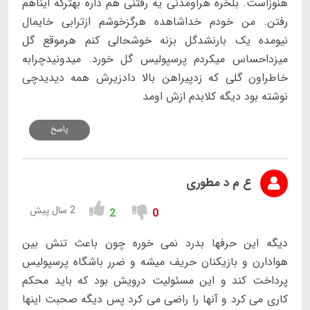
هنوزاست. بلخره هراومدنی یه رفتنی هم داره بهترکه ایناهم
رفتن. من خودم خداشاهده هرگزخوشم ازترابی خایمال
نیومده یک بارنشدگل بزنه خوشحالی کنم هرموقع گل
میزداحساس میکردم پرسپولیس گل خورد. میدونیدچرابه
خاطراون گلی که زدپیراهن بالا دادزیرش همه دیدیدچی
نوشته بود دیگه کلابدم ازش اومد
پاسخ
ع م د مطوری
2 سال پیش
2
0
دیگه این حرفها بدرد نمی خوره چون باعث تنش بین
هوادارن و بازیکنان حریف میشه و ضرر باشگاه پرسپولیس
پرداخت کند و این مسئولیت درویش بود که باید محکم
کاری می کرد و آنها را راضی می کرد پس دیگه صحبت اینها