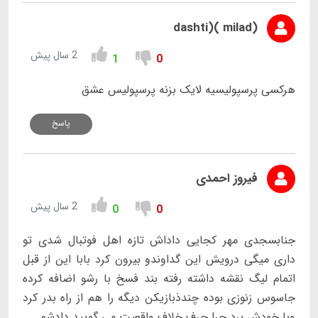
(milad )(dashti
2 سال پیش
1
0
هرکسی پرسپولیسیه لایک بزنه پرسپولیس عشق
پاسخ
فیروز احمدی
2 سال پیش
0
0
جنابسجدی مهر کجایی داداش تازه اهل فوتبال شدی تو
داری میگی درویش این گداوندو بیرون کرد بابا این از قبل
اتمام لیگ نقشه داشته رفته بند فسخ با رشو اضافه کرده
جاسوس زنوزی بوده چندذبازیکن دیگه را هم از راه بدر کرد
وبا خودش برد چرا حرف خلاف واقعیت می گویید دادشم