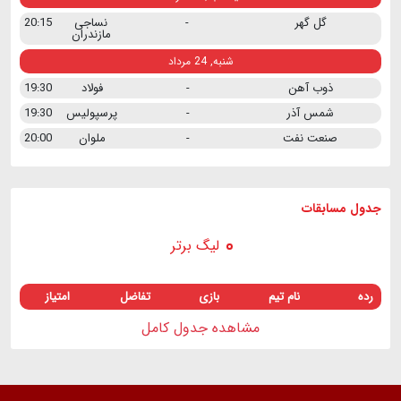
گل گهر
-
نساجی
20:15
مازندران
شنبه, 24 مرداد
ذوب آهن
-
فولاد
19:30
شمس آذر
-
پرسپولیس
19:30
صنعت نفت
-
ملوان
20:00
جدول مسابقات
لیگ برتر
رده
نام تیم
بازی
تفاضل
امتیاز
مشاهده جدول کامل