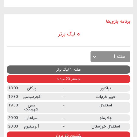
برنامه
بازی ها
لیگ برتر
هفته 1
هفته 1 لیگ برتر
جمعه, 23 مرداد
تراکتور
-
پیکان
18:00
خیبر خرم‌آباد
-
فجرسپاسی
19:30
استقلال
-
مس
19:30
شهربابک
چادرملو
-
سپاهان
20:00
استقلال خوزستان
-
آلومینیوم
20:00
یکشنبه, 25 مرداد