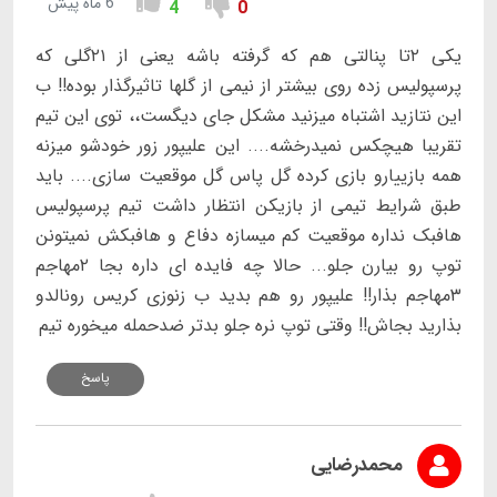
6 ماه پیش
4
0
یکی ۲تا پنالتی هم که گرفته باشه یعنی از ۲۱گلی که
پرسپولیس زده روی بیشتر از نیمی از گلها تاثیرگذار بوده!! ب
این نتازید اشتباه میزنید مشکل جای دیگست،، توی این تیم
تقریبا هیچکس نمیدرخشه.... این علیپور زور خودشو میزنه
همه بازییارو بازی کرده گل پاس گل موقعیت سازی.... باید
طبق شرایط تیمی از بازیکن انتظار داشت تیم پرسپولیس
هافبک نداره موقعیت کم میسازه دفاع و هافبکش نمیتونن
توپ رو بیارن جلو... حالا چه فایده ای داره بجا ۲مهاجم
۳مهاجم بذار!! علیپور رو هم بدید ب زنوزی کریس رونالدو
بذارید بجاش!! وقتی توپ نره جلو بدتر ضدحمله میخوره تیم
پاسخ
محمدرضایی