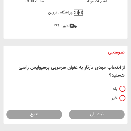
شنبه, 24 مرداد
ساعت 19:30
ورزشگاه :
قزوین
داور :
؟؟؟
نظرسنجی
از انتخاب مهدی تارتار به عنوان سرمربی پرسپولیس راضی
هستید؟
بله
خیر
ثبت رای
نتایج