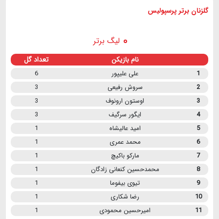
گلزنان برتر پرسپولیس
لیگ برتر
نام بازیکن
تعداد گل
1
علی علیپور
6
2
سروش رفیعی
3
3
اوستون ارونوف
3
4
ایگور سرگیف
3
5
امید عالیشاه
1
6
محمد عمری
1
7
مارکو باکیچ
1
8
محمدحسین کنعانی زادگان
1
9
تیوی بیفوما
1
10
رضا شکاری
1
11
امیرحسین محمودی
1