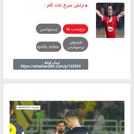
ارتش سرخ دات کام :
برچسب ها
پرسپولیس
فیلمهای
پرسپولیس
perspolis_video
لینک کوتاه :
https://arteshesorkh.com/p/165909