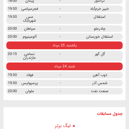
تراکتور
-
پیکان
18:00
خیبر خرم‌آباد
-
فجرسپاسی
19:30
استقلال
-
مس
19:30
شهربابک
چادرملو
-
سپاهان
20:00
استقلال خوزستان
-
آلومینیوم
20:00
یکشنبه, 25 مرداد
گل گهر
-
نساجی
20:15
مازندران
شنبه, 24 مرداد
ذوب آهن
-
فولاد
19:30
شمس آذر
-
پرسپولیس
19:30
صنعت نفت
-
ملوان
20:00
جدول مسابقات
لیگ برتر