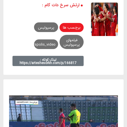
ارتش سرخ دات کام :
برچسب ها
پرسپولیس
فیلمهای
پرسپولیس
perspolis_video
لینک کوتاه :
https://arteshesorkh.com/p/166817