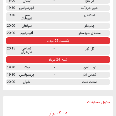
تراکتور
-
پیکان
18:00
خیبر خرم‌آباد
-
فجرسپاسی
19:30
استقلال
-
مس
19:30
شهربابک
چادرملو
-
سپاهان
20:00
استقلال خوزستان
-
آلومینیوم
20:00
یکشنبه, 25 مرداد
گل گهر
-
نساجی
20:15
مازندران
شنبه, 24 مرداد
ذوب آهن
-
فولاد
19:30
شمس آذر
-
پرسپولیس
19:30
صنعت نفت
-
ملوان
20:00
جدول مسابقات
لیگ برتر