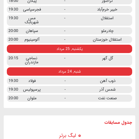
تراکتور
-
پیکان
18:00
خیبر خرم‌آباد
-
فجرسپاسی
19:30
استقلال
-
مس
19:30
شهربابک
چادرملو
-
سپاهان
20:00
استقلال خوزستان
-
آلومینیوم
20:00
یکشنبه, 25 مرداد
گل گهر
-
نساجی
20:15
مازندران
شنبه, 24 مرداد
ذوب آهن
-
فولاد
19:30
شمس آذر
-
پرسپولیس
19:30
صنعت نفت
-
ملوان
20:00
جدول مسابقات
لیگ برتر