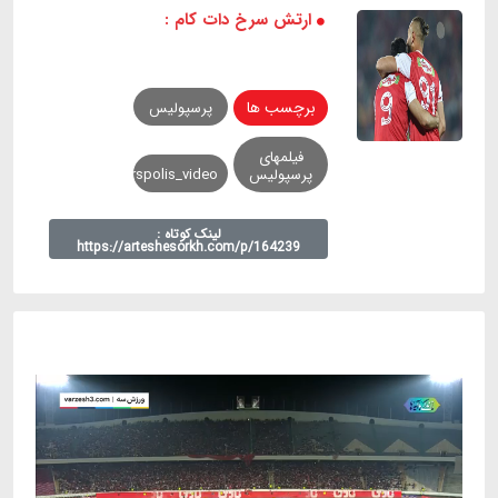
ارتش سرخ دات کام :
برچسب ها
پرسپولیس
فیلمهای
پرسپولیس
perspolis_video
لینک کوتاه :
https://arteshesorkh.com/p/164239