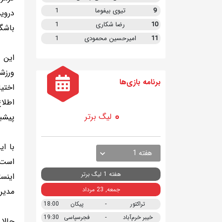
9
تیوی بیفوما
1
دروی
10
رضا شکاری
1
باشگ
11
امیرحسین محمودی
1
این 
ورزش
برنامه
بازی ها
اختی
اطلا
لیگ برتر
پیشبی
با ای
هفته 1
است.
هفته 1 لیگ برتر
اینست
جمعه, 23 مرداد
مدیر
تراکتور
-
پیکان
18:00
خیبر خرم‌آباد
-
فجرسپاسی
19:30
حالا