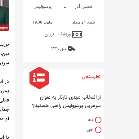
-
شمس آذر
پرسپولیس
شنبه, 24 مرداد
ساعت 19:30
ورزشگاه :
قزوین
برزیل
داور :
؟؟؟
بین،
سرپر
نظرسنجی
در اب
پس ا
از انتخاب مهدی تارتار به عنوان
فعلی
سرمربی پرسپولیس راضی هستید؟
جدایی
او عم
بله
خیر
با ای