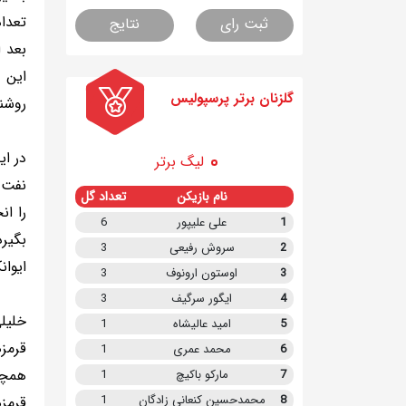
تعداد
ثبت رای
نتایج
بعد 
این 
گلزنان برتر پرسپولیس
روشن
در ای
لیگ برتر
نفت ت
نام بازیکن
تعداد گل
1
علی علیپور
6
بگیرد
2
سروش رفیعی
3
ایوان
3
اوستون ارونوف
3
4
ایگور سرگیف
3
خلیل
5
امید عالیشاه
1
قرمز
6
محمد عمری
1
همچن
7
مارکو باکیچ
1
8
محمدحسین کنعانی زادگان
1
قرمز