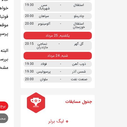
استقلال
-
مس
19:30
خواه
شهربابک
فوتب
چادرملو
-
سپاهان
20:00
استقلال
-
آلومینیوم
20:00
موقع
خوزستان
پرسپو
یکشنبه, 25 مرداد
گل گهر
-
نساجی
20:15
مازندران
البت
شنبه, 24 مرداد
بررس
ذوب آهن
-
فولاد
19:30
مشخص
شمس آذر
-
پرسپولیس
19:30
صنعت نفت
-
ملوان
20:00
جدول مسابقات
برچ
محس
لیگ برتر