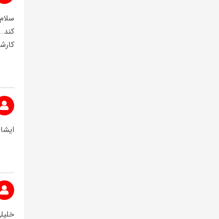
سلام
کند..
کارشا
ایشاا
خلیل