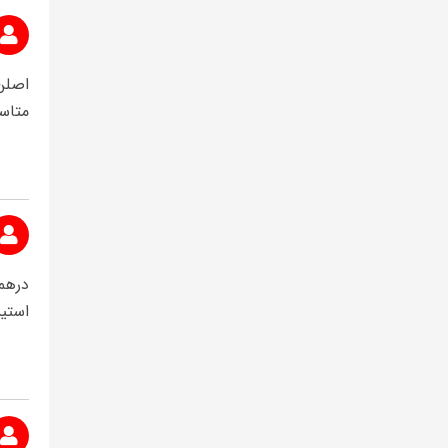
اصلن
متاسف
درهم
استیش