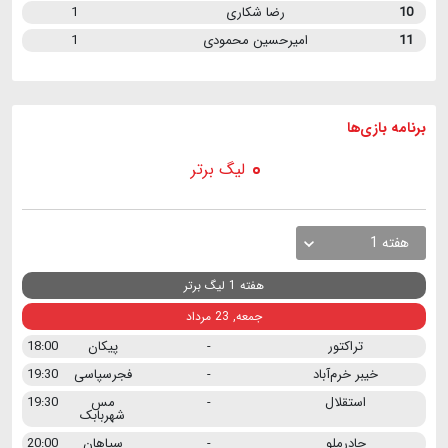
10
رضا شکاری
1
11
امیرحسین محمودی
1
برنامه
بازی ها
لیگ برتر
هفته 1
هفته 1 لیگ برتر
جمعه, 23 مرداد
تراکتور
-
پیکان
18:00
خیبر خرم‌آباد
-
فجرسپاسی
19:30
استقلال
-
مس
19:30
شهربابک
چادرملو
-
سپاهان
20:00