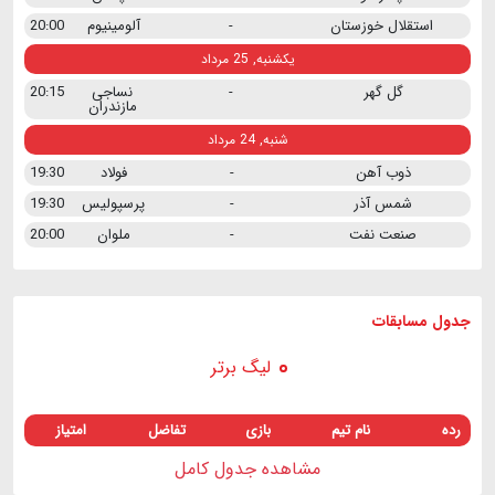
استقلال خوزستان
-
آلومینیوم
20:00
یکشنبه, 25 مرداد
گل گهر
-
نساجی
20:15
مازندران
شنبه, 24 مرداد
ذوب آهن
-
فولاد
19:30
شمس آذر
-
پرسپولیس
19:30
صنعت نفت
-
ملوان
20:00
جدول مسابقات
لیگ برتر
رده
نام تیم
بازی
تفاضل
امتیاز
مشاهده جدول کامل