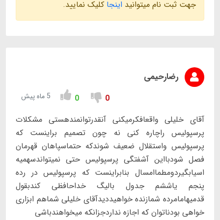
جهت ثبت نام میتوانید
اینجا
کلیک نمایید.
رضارحیمی
5 ماه پیش
0
0
آقای خلیلی واقعافکرمیکنی آنقدرتوانمندهستی مشکلات
پرسپولیس راچاره کنی نه چون تصمیم براینست که
پرسپولیس واستقلال ضعیف شوندکه حتماسپاهان قهرمان
فصل شودبااین آشفتگی پرسپولیس حتی نمیتواندسهمیه
اسیابگیردومطماامسال بنابراینست که پرسپولیس در رده
پنجم یاششم جدول بالیگ خداحافظی کندبقول
قدمیهامامرده شمازنده خواهیددیدآقای خلیلی شماهم ابزاری
خواهی بودناتوان که اجازه نداردجزانکه میخواهندباشی