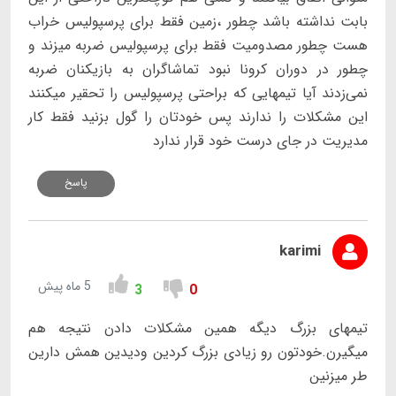
بابت نداشته باشد چطور ،زمین فقط برای پرسپولیس خراب
هست چطور مصدومیت فقط برای پرسپولیس ضربه میزند و
چطور در دوران کرونا نبود تماشاگران به بازیکنان ضربه
نمی‌زدند آیا تیمهایی که براحتی پرسپولیس را تحقیر میکنند
این مشکلات را ندارند پس خودتان را گول بزنید فقط کار
مدیریت در جای درست خود قرار ندارد
پاسخ
karimi
5 ماه پیش
3
0
تیمهای بزرگ دیگه همین مشکلات دادن نتیجه هم
میگیرن.خودتون رو زیادی بزرگ کردین ودیدین همش دارین
طر میزنین