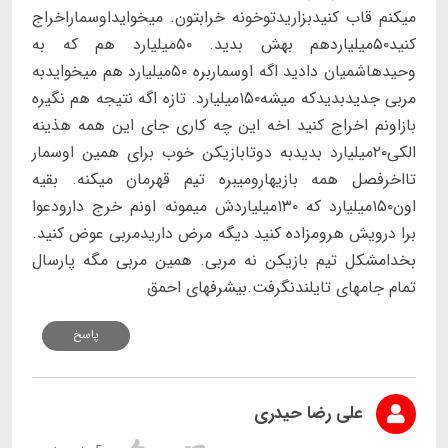
میکنم قاب کنیدبزاریدتوخونه خرابتون. میخوایداوسماراخراج
کنید۵۰میلیاردهم بهش بدید. ۵۰میلیارد هم که به
وحیدهاشمیان دادید اگه اوسماربره ۵۰میلیارد هم میخوایدبه
مربی جدیدبدیدکه میشه۱۵۰میلیارد. تازه اگه نتیجه هم نگیره
بازاونم اخراج کنید اخه این چه کاری جای این همه هذینه
الکی۲۰میلیارد بدیدبه دوتابازیکن خوب برای همین اوسمار
تااخرفصل همه بازیهارومیبره تیم قهرمان میکنه. بقیه
اون۱۵۰میلیارد که ۱۳۰میلیاردش میمونه اونم خرج دارودعوا
برا درویش هرومزاده کنید دیگه مرض داریدمربی عوض کنید.
بخدامشکل تیم بازیکن نه مربی. همین مربی مگه پارسال
تمام جامهای تایلندنگرفت.بیشرفهای احمق
پاسخ
علی رضا حیدری