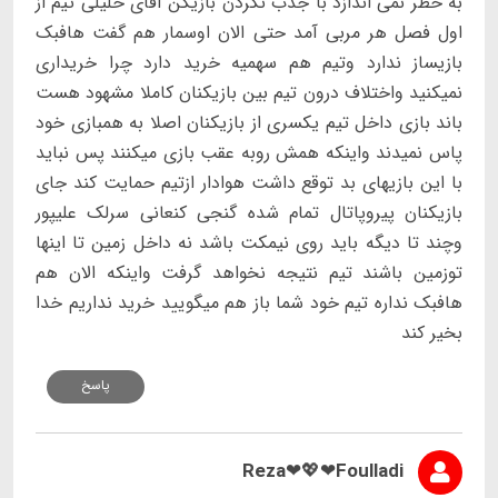
به خطر نمی اندازد با جذب نکردن بازیکن آقای خلیلی تیم از
اول فصل هر مربی آمد حتی الان اوسمار هم گفت هافبک
بازیساز ندارد وتیم هم سهمیه خرید دارد چرا خریداری
نمیکنید واختلاف درون تیم بین بازیکنان کاملا مشهود هست
باند بازی داخل تیم یکسری از بازیکنان اصلا به همبازی خود
پاس نمیدند واینکه همش روبه عقب بازی میکنند پس نباید
با این بازیهای بد توقع داشت هوادار ازتیم حمایت کند جای
بازیکنان پیروپاتال تمام شده گنجی کنعانی سرلک علیپور
وچند تا دیگه باید روی نیمکت باشد نه داخل زمین تا اینها
توزمین باشند تیم نتیجه نخواهد گرفت واینکه الان هم
هافبک نداره تیم خود شما باز هم میگویید خرید نداریم خدا
بخیر کند
پاسخ
Reza❤💖❤Foulladi