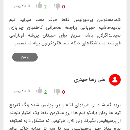
5 ماه پیش
2
0
شمامسئولین پرسپولیس فقط حرف مفت میزنید تیم
بردیدحاشیه حبوباتی براجعه صحرائی کاظمیان چرابازی
نمیدید‌اگرلازم باشه سریع برای جیبتان‌ پربشه اونارامی
فروشید به باشگاهای دیگه شما فکرذکرتون پوله نه تعصب
پاسخ
علی رضا حیدری
5 ماه پیش
2
0
برید گم شید بی غیرتهای اشغال پرسپولیس شده زنگ تفریح
تیم ها زمان برانکو تیم ها ارزو میکردن فقط یک امتیاز بتونند
از پرسپولیس بگیرند ولی الان هرتیمی که مشکل داره نمیتونه
ببره میاد جلو پرسپولیس سه تا سه تا میزنه خاک عالم