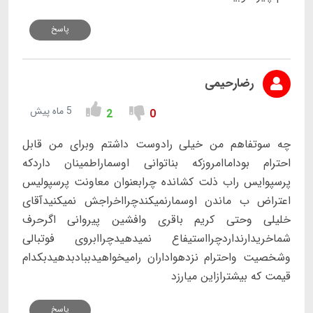
پاسخ
رضارحیمی
5 ماه پیش
2
0
چه سوتفاهم من خیلی رادوست داشتم وبرای من قابل
احترام بوداماامروزکه بناتوانی اوسماراطمینان داردکه
پرسپوایس راب ذلت کشانده چرابعنوان معاونت پرسپولیس
اعتراض ب ماندن اوسمارنمیکندچرااخراجش نمیکنیدآقای
خلیلی وحتی کریم باقری وافشین پیروانی اگرحرف
شماخریدارنداردچرااستیفاع نمیدهیدچراابروی فوتبالی
وشخصیت واحترام نزدهواداران رامیخواهیدببادبدهیدبکدام
قیمت که بیشترازاین میارزد
پاسخ