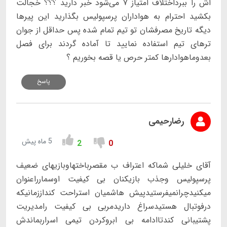
اش را ببرداختلاف امتیاز ۷ می‌شود خبر دارید ؟؟؟ خجالت
بکشید احترام به هواداران پرسپولیس بگذارید این پیرها
دیگه تاریخ مصرفشان تو تیم تمام شده پس حداقل از جوان
ترهای تیم استفاده نمایید تا آماده گردند برای فصل
بعدوماهوادارها کمتر حرص یا قصه بخوریم ؟
پاسخ
رضارحیمی
5 ماه پیش
2
0
آقای خلیلی شماکه اعتراف ب مقصرباختهاوبازیهای ضعیف
پرسپولیس وجذب بازیکنان بی کیفیت اوسمارراعنوان
میکنیدچرانمیفرستیدپیش هاشمیان استراحت کنداززمانیکه
درفوتبال هستیدسراغ داریدمربی بی کیفیت رامدیریت
پشتیبانی کندتاادامه بی ابروکردن تیمی اسراربماندش