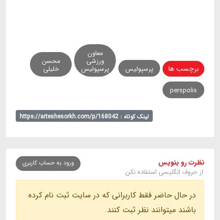
معاون
ورزشی
محسن
برچسب ها
پرسپولیس
پرسپولیس
خلیلی
perspolis
لینک کوتاه : https://arteshesorkh.com/p/168042
نظرت رو بنویس
ورود به حساب کاربری
از حروف انگلیسی استفاده نکن
در حال حاضر فقط کاربرانی که در سایت ثبت نام کرده
باشند میتوانند نظر ثبت کنند.