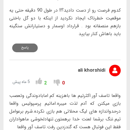
کدوم فرصت رو از دست دادید؟!! در طول 90 دقیقه حتی یه
موقعیت خطرناک ایجاد نکردید از اینکه با دو گل باختی
بازهم منصفانه بود . قرارداد اوسمار و دستیارانش سنگینه
باید باهاش کنار بیایید
پاسخ
ali khorshidi
5 ماه پیش
2
0
واقعا تاسف آور.اکثرتیم ها باهزینه کم امابادوندگی وتعصب
بازی میکنن که آدم لذت میبره.اماتیم پرسپولیس واقعا
درحدواندازه های لیگ محلاتی هم بازی نکرده.شرم برعوامل
تیم.ننگ برشما لعنت خدا برهمتون.تنهادلخوشی ماهواداران
فقط این فوتبال هست که گندزدین رفت.تاسف آور واقعا