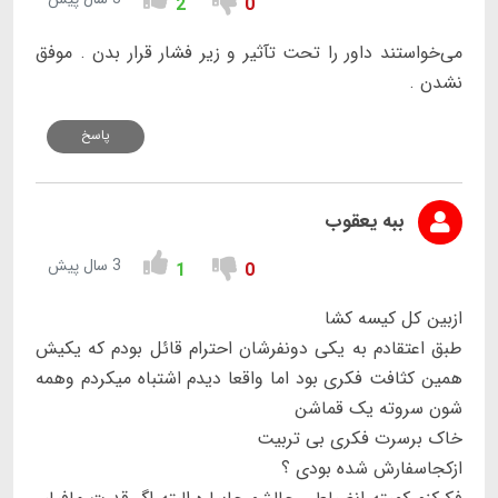
2
0
می‌خواستند داور را تحت تآثیر و زیر فشار قرار بدن . موفق
نشدن .
پاسخ
ببه یعقوب
3 سال پیش
1
0
ازبین کل کیسه کشا
طبق اعتقادم به یکی دونفرشان احترام قائل بودم که یکیش
همین کثافت فکری بود اما واقعا دیدم اشتباه میکردم وهمه
شون سروته یک قماشن
خاک برسرت فکری بی تربیت
ازکجاسفارش شده بودی ؟