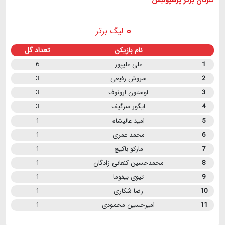
لیگ برتر
نام بازیکن
تعداد گل
1
علی علیپور
6
2
سروش رفیعی
3
3
اوستون ارونوف
3
4
ایگور سرگیف
3
5
امید عالیشاه
1
6
محمد عمری
1
7
مارکو باکیچ
1
8
محمدحسین کنعانی زادگان
1
9
تیوی بیفوما
1
10
رضا شکاری
1
11
امیرحسین محمودی
1