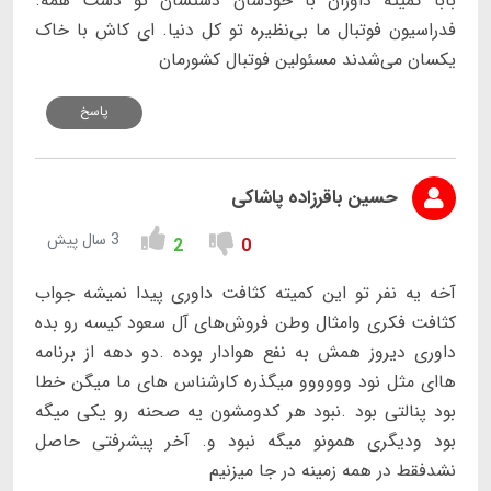
بابا کمیته داوران با خودشان دستشان تو دست همه.
فدراسیون فوتبال ما بی‌نظیره تو کل دنیا. ای کاش با خاک
یکسان می‌شدند مسئولین فوتبال کشورمان
پاسخ
حسین باقرزاده پاشاکی
3 سال پیش
2
0
آخه یه نفر تو این کمیته کثافت داوری پیدا نمیشه جواب
کثافت فکری وامثال وطن فروش‌های آل سعود کیسه رو بده
داوری دیروز همش به نفع هوادار بوده .دو دهه از برنامه
هاای مثل نود وووووو میگذره کارشناس های ما میگن خطا
بود پنالتی بود .نبود هر کدومشون یه صحنه رو یکی میگه
بود ودیگری همونو میگه نبود و. آخر پیشرفتی حاصل
نشدفقط در همه زمینه در جا میزنیم