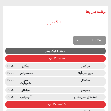
برنامه
بازی ها
لیگ برتر
هفته 1
هفته 1 لیگ برتر
جمعه, 23 مرداد
تراکتور
-
پیکان
18:00
خیبر خرم‌آباد
-
فجرسپاسی
19:30
استقلال
-
مس
19:30
شهربابک
چادرملو
-
سپاهان
20:00
استقلال خوزستان
-
آلومینیوم
20:00
یکشنبه, 25 مرداد