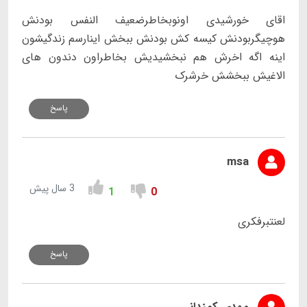
اقای خورشیدی اونوبخاطرضعیف النفس بودنش
هوچیگربودنش کیسه کش بودنش ببخش اینارسم زندگیشون
اینه اگه اخرش هم نبخشیدیش بخاطراون دندون های
الاغیش ببخشش خرشرک
پاسخ
msa
3 سال پیش
1
0
لعنتبرفکری
پاسخ