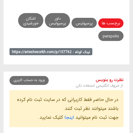
داور
اشکان
برچسب ها
پرسپولیس
پرسپولیس
خورشیدی
perspolis
لینک کوتاه : https://arteshesorkh.com/p/157762
نظرت رو بنویس
ورود به حساب کاربری
از حروف انگلیسی استفاده نکن
در حال حاضر فقط کاربرانی که در سایت ثبت نام کرده
باشند میتوانند نظر ثبت کنند.
جهت ثبت نام میتوانید
اینجا
کلیک نمایید.