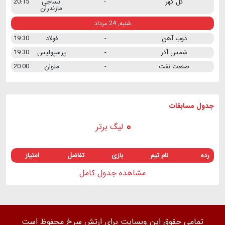
گل گهر
-
نساجی
20:15
مازندران
شنبه, 24 مرداد
ذوب آهن
-
فولاد
19:30
شمس آذر
-
پرسپولیس
19:30
صنعت نفت
-
ملوان
20:00
جدول مسابقات
لیگ برتر
رده
نام تیم
بازی
تفاضل
امتیاز
مشاهده جدول کامل
تمامی حقوق این وبسایت برای ارتش سرخ محفوظ است