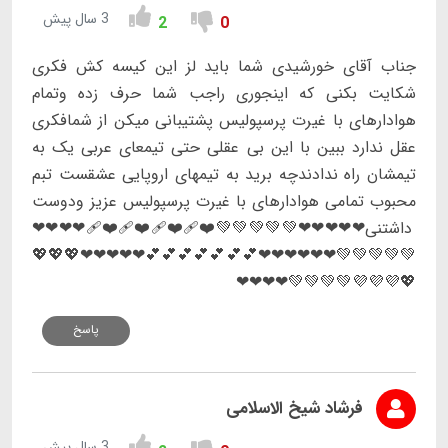
3 سال پیش
2
0
جناب آقای خورشیدی شما باید لز این کیسه کش فکری
شکایت بکنی که اینجوری راجب شما حرف زده وتمام
هوادارهای با غیرت پرسپولیس پشتیبانی میکن از شمافکری
عقل ندارد ببین با این بی عقلی حتی تیمعای عربی یک به
تیمشان راه ندادندچه برید به تیمهای اروپایی عشقست تبم
محبوب تمامی هوادارهای با غیرت پرسپولیس عزیز ودوست
داشتنی❤❤❤❤❤💚💚💚💚💚❤️‍🩹❤️‍🩹❤️‍🩹❤️‍🩹❤❤❤❤
💚💚💚💚💚❤❤❤❤❤❤💕💕💕💕💕💕💕❤❤❤❤❤💖💖💖
💖💜💜💜💚💚💚💚❤❤❤❤
پاسخ
فرشاد شیخ الاسلامی
3 سال پیش