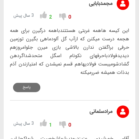
مجمدبابایی
3 سال پیش
2
0
این کیسه هاهمه غربتی هستتندباهمه درگیرن برای همه
هجمه درست میکنن که ازآب گل آلودماهی بگیرن توزمین
حرفی براگفتن ندارن بالاشی بازی میرن جلوامروزهم
دیدیدفولادباحرفهای نکونام اسگل متحدشداگردهن
گشادشومیبست فولادیهاهم قسم نمیشدن که امتیازندن آذم
بدذات همیشه ضررمیکنه
پاسخ
مرادسلمانی
3 سال پیش
1
0
آقای خورشیدی عزیزدرودبرشماشخصیت شماکجا.این