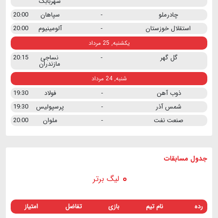
شهربابک
چادرملو
-
سپاهان
20:00
استقلال خوزستان
-
آلومینیوم
20:00
یکشنبه, 25 مرداد
گل گهر
-
نساجی
20:15
مازندران
شنبه, 24 مرداد
ذوب آهن
-
فولاد
19:30
شمس آذر
-
پرسپولیس
19:30
صنعت نفت
-
ملوان
20:00
جدول مسابقات
لیگ برتر
رده
نام تیم
بازی
تفاضل
امتیاز