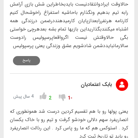
حالاوقت ایرادوانتقادنیست بایدبخاطراین شش بازی آرامش
رابه تیم بدهیم ونگذارم باحاشیه استفراغ راخوشحال کنیم
کارنامه هرنفررابعدازپایان کارمیدهنددرضمن درزندگی همه
اشتباه میکنندبگذاریداین بازیها تمام بشه بعدهرچی خواستی
بگی حالاوقتش نیست اگرواقعاپرسپولیس رادوست
سالارمانبایددشمن شادشویم عشق وزندگی یعنی پرسپولیس
پاسخ
بابک اعتمادیان
4 سال پیش
2
-1
یعنی پولها رو با هم تقسیم کردین درست شد همونطوری که
انصاریفرد سهم دلالی خودشو گرفت و تیم رو با خاک یکسان
کرد . استوکس هم که ما رو پاس کرد . این رذالت انصاریفرد
رو باید تو تاریخ ثبت کرد