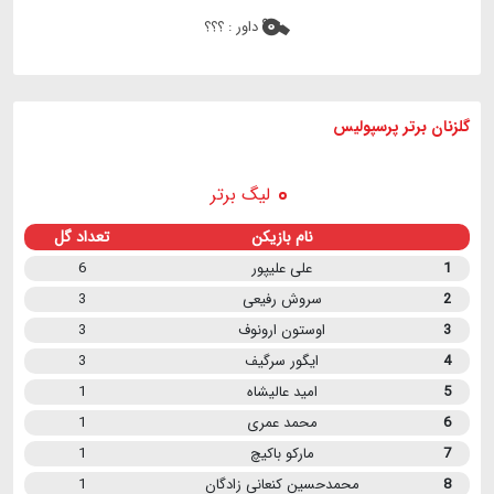
داور :
؟؟؟
گلزنان برتر پرسپولیس
لیگ برتر
نام بازیکن
تعداد گل
1
علی علیپور
6
2
سروش رفیعی
3
3
اوستون ارونوف
3
4
ایگور سرگیف
3
5
امید عالیشاه
1
6
محمد عمری
1
7
مارکو باکیچ
1
8
محمدحسین کنعانی زادگان
1