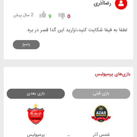
رضاآذری
2 سال پیش
9
0
لطفا به فیفا شکایت کنید،نزارید این گدا قِسِر در بره.
پاسخ
بازی های
پرسپولیس
بازی قبلی
بازی بعدی
شمس آذر
پرسپولیس
-