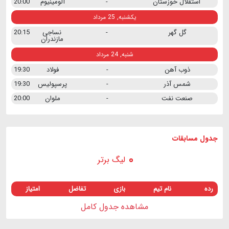
استقلال خوزستان
-
آلومینیوم
20:00
یکشنبه, 25 مرداد
گل گهر
-
نساجی
20:15
مازندران
شنبه, 24 مرداد
ذوب آهن
-
فولاد
19:30
شمس آذر
-
پرسپولیس
19:30
صنعت نفت
-
ملوان
20:00
جدول مسابقات
لیگ برتر
رده
نام تیم
بازی
تفاضل
امتیاز
مشاهده جدول کامل