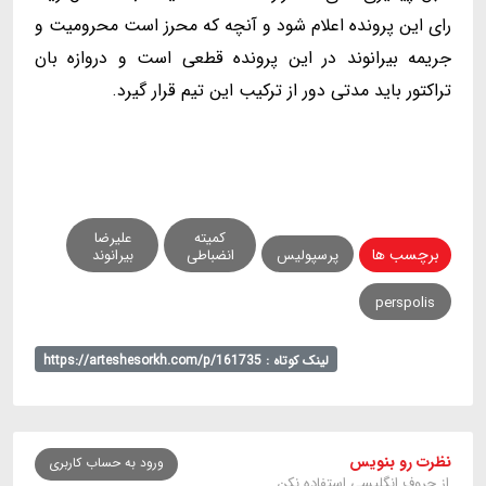
رای این پرونده اعلام شود و آنچه که محرز است محرومیت و
جریمه بیرانوند در این پرونده قطعی است و دروازه بان
تراکتور باید مدتی دور از ترکیب این تیم قرار گیرد.
کمیته
علیرضا
برچسب ها
پرسپولیس
انضباطی
بیرانوند
perspolis
لینک کوتاه : https://arteshesorkh.com/p/161735
نظرت رو بنویس
ورود به حساب کاربری
از حروف انگلیسی استفاده نکن