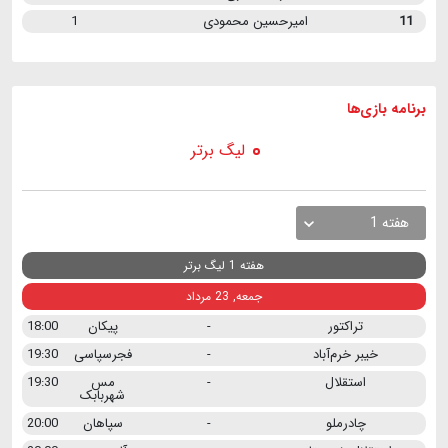
11
امیرحسین محمودی
1
برنامه
بازی ها
لیگ برتر
هفته 1
هفته 1 لیگ برتر
جمعه, 23 مرداد
تراکتور
-
پیکان
18:00
خیبر خرم‌آباد
-
فجرسپاسی
19:30
استقلال
-
مس
19:30
شهربابک
چادرملو
-
سپاهان
20:00